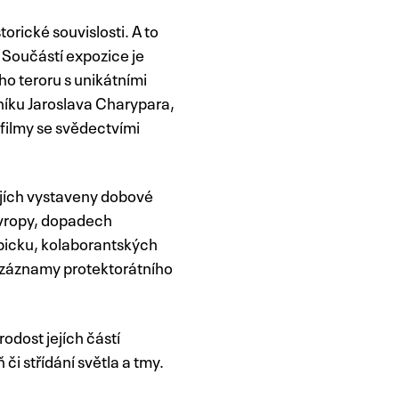
rické souvislosti. A to
 Součástí expozice je
ho teroru s unikátními
íku Jaroslava Charypara,
 filmy se svědectvími
lejích vystaveny dobové
Evropy, dopadech
bicku, kolaborantských
t záznamy protektorátního
odost jejích částí
či střídání světla a tmy.