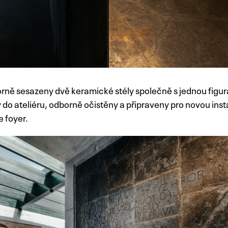
orně sesazeny dvě keramické stély společně s jednou figur
do ateliéru, odborně očistěny a připraveny pro novou inst
e foyer.