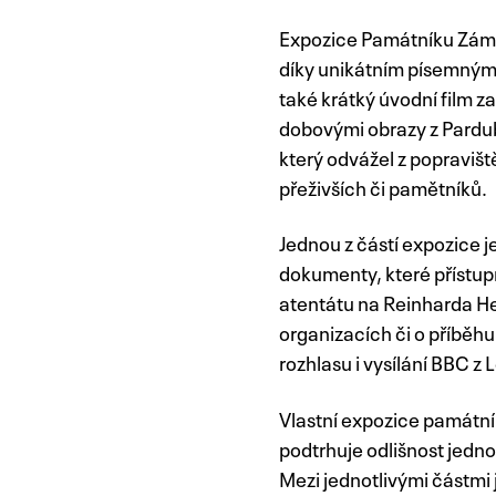
Expozice Památníku Zámeč
díky unikátním písemným 
také krátký úvodní film z
dobovými obrazy z Pardu
který odvážel z popravišt
přeživších či pamětníků.
Jednou z částí expozice j
dokumenty, které přístu
atentátu na Reinharda He
organizacích či o příběh
rozhlasu i vysílání BBC z
Vlastní expozice památní
podtrhuje odlišnost jednot
Mezi jednotlivými částmi 