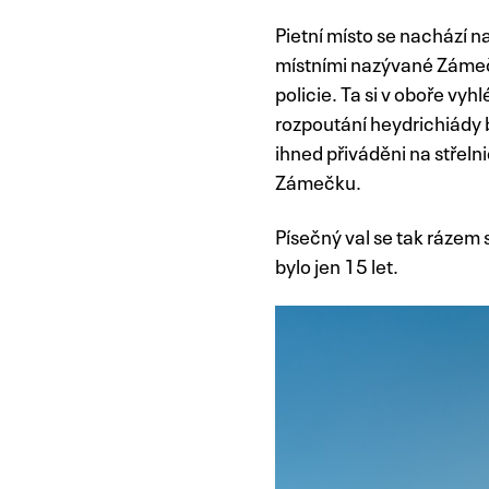
Pietní místo se nachází n
místními nazývané Zámeče
policie. Ta si v oboře vyh
rozpoutání heydrichiády b
ihned přiváděni na střelnic
Zámečku.
Písečný val se tak rázem 
bylo jen 15 let.