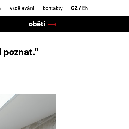
a
vzdělávání
kontakty
CZ
EN
oběti
 poznat."