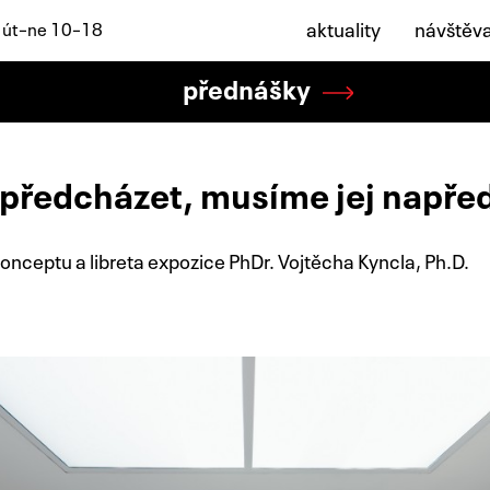
aktuality
návštěv
: út–ne 10–18
přednášky
 předcházet, musíme jej napřed
onceptu a libreta expozice PhDr. Vojtěcha Kyncla, Ph.D.