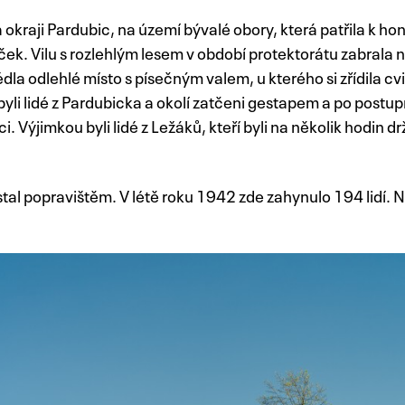
a okraji Pardubic, na území bývalé obory, která patřila k h
k. Vilu s rozlehlým lesem v období protektorátu zabrala 
lédla odlehlé místo s písečným valem, u kterého si zřídila cv
yli lidé z Pardubicka a okolí zatčeni gestapem a po postu
i. Výjimkou byli lidé z Ležáků, kteří byli na několik hodin d
stal popravištěm. V létě roku 1942 zde zahynulo 194 lidí. 