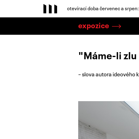
otevírací doba červenec a srpen
expozice
"Máme-li zlu
– slova autora ideového k