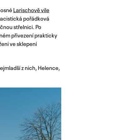
onosné
Larischově vile
nacistická pořádková
ičnou střelnici. Po
pném přivezení prakticky
rženi ve sklepení
Nejmladší z nich, Helence,