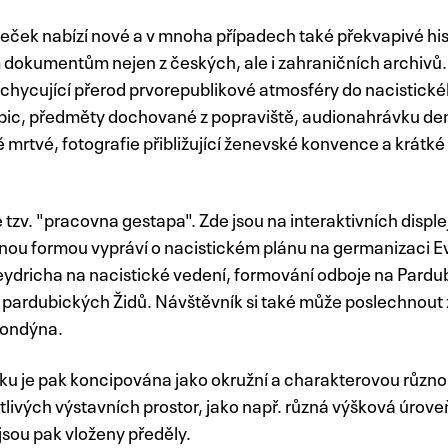
ek nabízí nové a v mnoha případech také překvapivé histo
dokumentům nejen z českých, ale i zahraničních archivů.
achycující přerod prvorepublikové atmosféry do nacistické
bic, předměty dochované z popraviště, audionahrávku den
ě mrtvé, fotografie přibližující ženevské konvence a krátké
e tzv. "pracovna gestapa". Zde jsou na interaktivních disp
pnou formou vypráví o nacistickém plánu na germanizaci 
ydricha na nacistické vedení, formování odboje na Pardu
u pardubických Židů. Návštěvník si také může poslechnou
 Londýna.
ku je pak koncipována jako okružní a charakterovou různor
livých výstavních prostor, jako např. různá výšková úroveň 
jsou pak vloženy předěly.