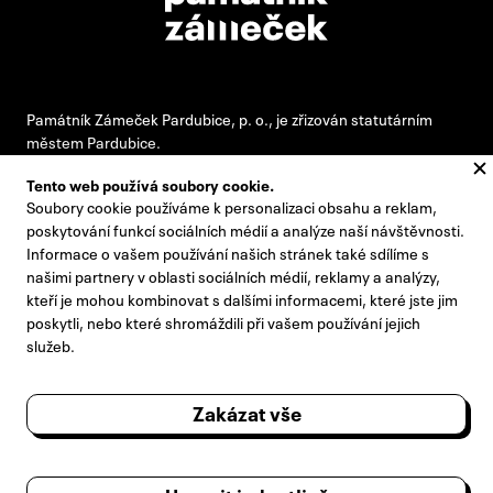
Památník Zámeček Pardubice, p. o., je zřizován statutárním
městem Pardubice.
Tento web používá soubory cookie.
Soubory cookie používáme k personalizaci obsahu a reklam,
#pamatnikzamecek
poskytování funkcí sociálních médií a analýze naší návštěvnosti.
Informace o vašem používání našich stránek také sdílíme s
zamecek@zamecek-memorial.cz
našimi partnery v oblasti sociálních médií, reklamy a analýzy,
kteří je mohou kombinovat s dalšími informacemi, které jste jim
+420 732 895 221
poskytli, nebo které shromáždili při vašem používání jejich
Kontakty
služeb.
Pro novináře
Zakázat vše
Výroční zprávy
Návštěvní řád