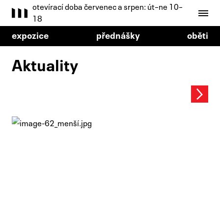
otevírací doba červenec a srpen: út–ne 10–
18
expozice
přednášky
oběti
Aktuality
Next