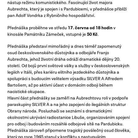
nástup režimu komunistického. Fascinující život majora
Aubrechta, který je spojen i s Pardubicemi, v přednášce přiblíží
pan Adolf Vondrka z Rybničního hospodářství.
Přednáška proběhne ve středu
17. června od 18 hodin
v
kinosále Památníku Zámeček, vstupné je
50 Kč
.
Přednáška představí mimořádný a dnes téměř zapomenutý
osud československého důstojníka a odbojáře Franjo
Aubrechta, jehož životní dráha odráží dramatické dějiny 20.
století. Od bojů první světové války a služby v československých
legiích v Itálii, přes kariéru elitního jezdeckého důstojníka a
spolupráci s budoucím velitelem výsadku SILVER A Alfredem
Bartošem, až po aktivní účast v domácím odboji během
nacistické okupace.
Hlavní část přednášky se zaměří na Aubrechtovu roli v podpoře
paraskupiny SILVER A a na jeho zapojení do ilegálních struktur
Obrany národa. Posluchači se seznámí s dramatickými
okolnostmi ukrývání radiostanice Libuše, organizováním spojení
pro odboj i budováním rozsáhlé odbojové sítě na Pardubicku.
Přednáška zároveň připomene tragický poválečný osud člověka,
který po roce 1945 stanul v konfliktu s nastupujícím