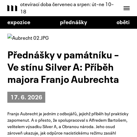
otevírací doba červenec a srpen: út–ne 10–
18
expozice
přednášky
oběti
Přednášky v památníku –
Ve stínu Silver A: Příběh
majora Franjo Aubrechta
17. 6. 2026
Franjo Aubrecht je jedním z odbojářů, jejichž příběh byl prakticky
zapomenut. A o přesto, že spolupracoval s Alfredem Bartošem,
velitelem výsadku Silver A, a Obranou národa. Jeho osud
zároveň ukazuje, jak odpůrce nacistickému režimu zasáhl