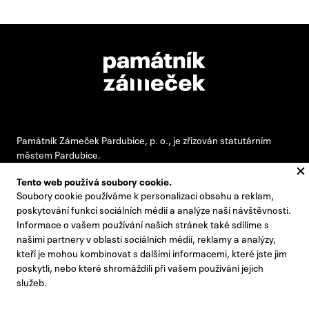
Památník Zámeček Pardubice, p. o., je zřizován statutárním
městem Pardubice.
Tento web používá soubory cookie.
Soubory cookie používáme k personalizaci obsahu a reklam,
#pamatnikzamecek
poskytování funkcí sociálních médií a analýze naší návštěvnosti.
Informace o vašem používání našich stránek také sdílíme s
zamecek@zamecek-memorial.cz
našimi partnery v oblasti sociálních médií, reklamy a analýzy,
kteří je mohou kombinovat s dalšími informacemi, které jste jim
+420 732 895 221
poskytli, nebo které shromáždili při vašem používání jejich
Kontakty
služeb.