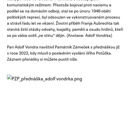
komunistickým režimem. Přestože bojoval proti nacismu a
podílel se na domácím odboji, stal se po únoru 1948 obětí
politických represí, byl odsouzen ve vykonstruovaném procesu
a strávil řadu let ve vězení. Životní příběh Franja Aubrechta tak
otevírá širší otázky odvahy, loajality, paměti a osudu hrdinů, kteří
se po válce ocitli „ve stínu“ dějin. (Anotace: Adolf Vondrka)
Pan Adolf Vondra navštívil Památník Zámeček s přednáškou již
v roce 2022, kdy mluvil o posledním vysílání Jiřího Potůčka.
Záznam přenášky si můžete pustit níže.