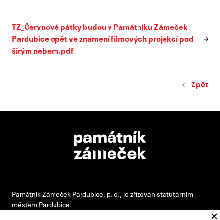
TZ_Červnové pátky budou v Památníku Zámeček
Pardubice opět ve znamení filmových projekcí pod
širým nebem.pdf
Zpět
Památník Zámeček Pardubice, p. o., je zřizován statutárním
městem Pardubice.