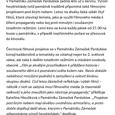
V Památníku Zámeček Pardubice začíná léto už v červnu. Výročí
heydrichiády totiž památník tradičně připomíná také filmovými
projekcemi pod širým nebem. Letos na diváky čeká výběr čtyř
filmů, které otevírají témata, jako je využití filmového média k
šíření propagandy nebo boj proti minulým i současným
totalitním režimům. Letní kino se koná každý pátek od 21:30 na
louce u památníku, v případě nepřiznivého počasí se přesouvá
do kinosálu.
Červnové filmové projekce se v Památníku Zámeček Pardubice
konají každoročně a tematicky se vztahují nejen ke 2. světové
válce, ale také k dalším totalitním režimům a otázkám svobody
obecně. „
Film je skvělým prostředkem k přiblížení historie i
současného dění a k poznávání světa kolem nás. Navíc dokáže
nabídnout množství podnětů k zamyšlení a oslovit širokou
skupinu diváků. Což letos částečně reflektuje i výběr filmů –
několik z nich se zabývá mocí filmového média (a masmédií
celkově) a jeho zneužitím jako nástroje propagandy
,“ přibližuje
Kateřina Hloušková z Památníku Zámeček Pardubice. „
Projekce
pod širým nebem mají skvělou uvolněnou atmosféru, a proto
dobře doplňují další akce, kterými v Památníku Zámeček
připomínáme výročí heydrichiády
,“ doplňuje.