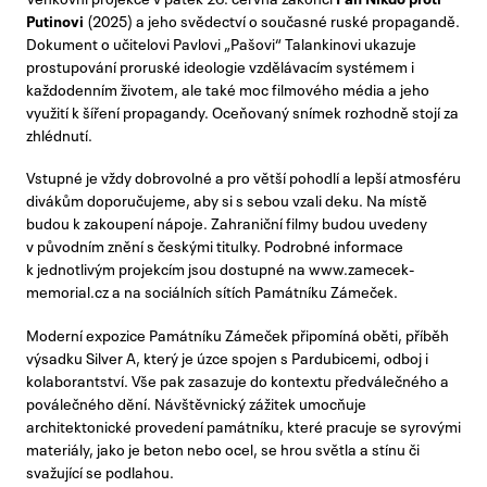
Putinovi
(2025) a jeho svědectví o současné ruské propagandě.
Dokument o učitelovi Pavlovi „Pašovi“ Talankinovi ukazuje
prostupování proruské ideologie vzdělávacím systémem i
každodenním životem, ale také moc filmového média a jeho
využití k šíření propagandy. Oceňovaný snímek rozhodně stojí za
zhlédnutí.
Vstupné je vždy dobrovolné a pro větší pohodlí a lepší atmosféru
divákům doporučujeme, aby si s sebou vzali deku. Na místě
budou k zakoupení nápoje. Zahraniční filmy budou uvedeny
v původním znění s českými titulky. Podrobné informace
k jednotlivým projekcím jsou dostupné na www.zamecek-
memorial.cz a na sociálních sítích Památníku Zámeček.
Moderní expozice Památníku Zámeček připomíná oběti, příběh
výsadku Silver A, který je úzce spojen s Pardubicemi, odboj i
kolaborantství. Vše pak zasazuje do kontextu předválečného a
poválečného dění. Návštěvnický zážitek umocňuje
architektonické provedení památníku, které pracuje se syrovými
materiály, jako je beton nebo ocel, se hrou světla a stínu či
svažující se podlahou.