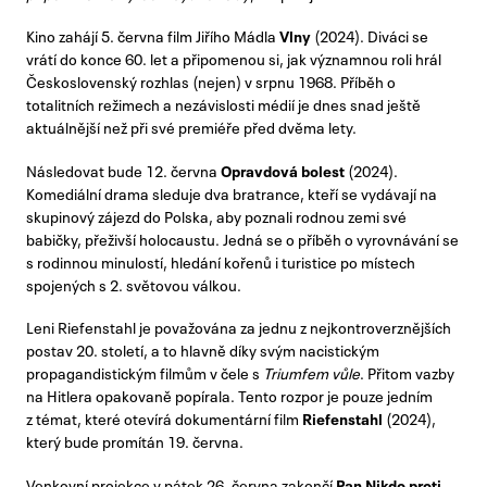
Kino zahájí 5. června film Jiřího Mádla
Vlny
(2024). Diváci se
vrátí do konce 60. let a připomenou si, jak významnou roli hrál
Československý rozhlas (nejen) v srpnu 1968. Příběh o
totalitních režimech a nezávislosti médií je dnes snad ještě
aktuálnější než při své premiéře před dvěma lety.
Následovat bude 12. června
Opravdová bolest
(2024).
Komediální drama sleduje dva bratrance, kteří se vydávají na
skupinový zájezd do Polska, aby poznali rodnou zemi své
babičky, přeživší holocaustu. Jedná se o příběh o vyrovnávání se
s rodinnou minulostí, hledání kořenů i turistice po místech
spojených s 2. světovou válkou.
Leni Riefenstahl je považována za jednu z nejkontroverznějších
postav 20. století, a to hlavně díky svým nacistickým
propagandistickým filmům v čele s
Triumfem vůle
. Přitom vazby
na Hitlera opakovaně popírala. Tento rozpor je pouze jedním
z témat, které otevírá dokumentární film
Riefenstahl
(2024),
který bude promítán 19. června.
Venkovní projekce v pátek 26. června zakončí
Pan Nikdo proti