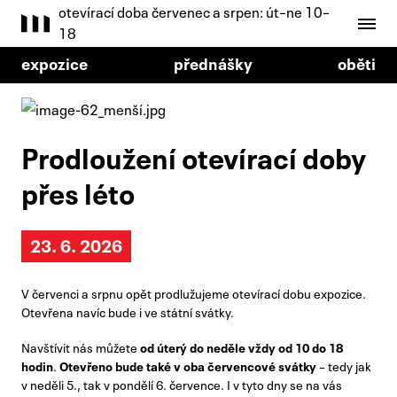
otevírací doba červenec a srpen: út–ne 10–
18
expozice
přednášky
oběti
Prodloužení otevírací doby
přes léto
23. 6. 2026
V červenci a srpnu opět prodlužujeme otevírací dobu expozice.
Otevřena navíc bude i ve státní svátky.
Navštívit nás můžete
od úterý do neděle vždy od 10 do 18
hodin
.
Otevřeno bude také v oba červencové svátky
– tedy jak
v neděli 5., tak v pondělí 6. července. I v tyto dny se na vás