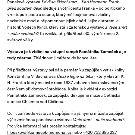
Panelová výstava
Když se šklebí smrt... Karl Hermann Frank
před soudem dějin
sleduje životní cestu Franka – od politického
vzestupu k pádu a soudu, který měl pojmenovat zločiny
nacistické moci a připomenout jejich oběti. Jejím autorem je
historik Vojtěch Kyncl, který stál i za loňskou výstavou
Vaše smrt
– naše svoboda?
Ta vznikla při příležitosti 80. výročí konce 2.
světové války.
Výstava je k vidění na vstupní rampě Památníku Zámeček a je
tedy zdarma.
Zhlédnout ji můžete do konce léta.
Při příležitosti výstavy byl dále památníku zapůjčen výtisk knihy
Konstantina V. Sacharova
České legie na Sibiři
, který vlastnil K.
H. Frank a který mu byl v roce 1937 zabaven československým
četníkem při domovní prohlídce. Kniha je k vidění v expozici
Památníku Zámeček, za zápůjčku děkujeme muzeu Četnická
stanice Chlumec nad Cidlinou.
Od 1. září bude výstava k zapůjčení a již nyní si můžete zapůjčit
výše zmíněnou panelovou výstavu
Vaše smrt – naše svoboda?
.
Pro více informací nás prosím kontaktujte:
hlouskova@zamecek-memorial.cz
nebo
+420 732 895 227