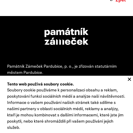
Památník Zámeček Pardubice, p. o., je zřizován statutárním
městem Pardubice.
Tento web používá soubory cookie.
Soubory cookie používáme k personalizaci obsahu a reklam,
#pamatnikzamecek
poskytování funkcí sociálních médií a analýze naší návštěvnosti.
Informace o vašem používání našich stránek také sdílíme s
zamecek@zamecek-memorial.cz
našimi partnery v oblasti sociálních médií, reklamy a analýzy,
kteří je mohou kombinovat s dalšími informacemi, které jste jim
+420 732 895 221
poskytli, nebo které shromáždili při vašem používání jejich
Kontakty
služeb.