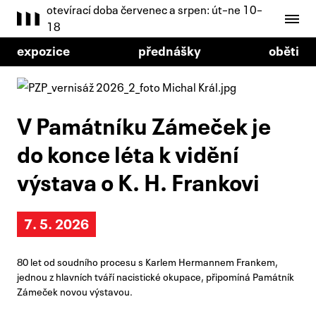
otevírací doba červenec a srpen: út–ne 10–
18
expozice
přednášky
oběti
V Památníku Zámeček je
do konce léta k vidění
výstava o K. H. Frankovi
7. 5. 2026
80 let od soudního procesu s Karlem Hermannem Frankem,
jednou z hlavních tváří nacistické okupace, připomíná Památník
Zámeček novou výstavou.