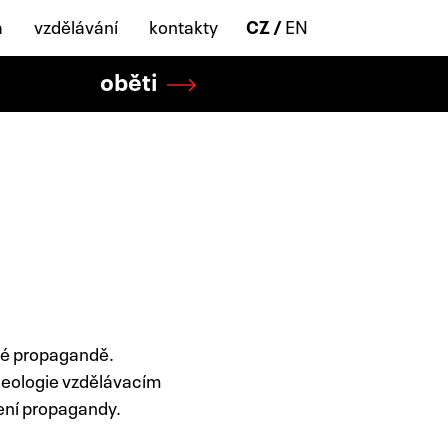
a
vzdělávání
kontakty
CZ
EN
oběti
ské propagandě.
ideologie vzdělávacím
ření propagandy.