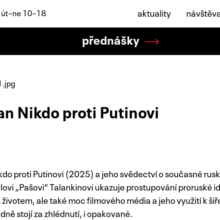
aktuality
návštěv
: út–ne 10–18
přednášky
Pan Nikdo proti Putinovi
ikdo proti Putinovi (2025) a jeho svědectví o současné ru
lovi „Pašovi“ Talankinovi ukazuje prostupování proruské 
ivotem, ale také moc filmového média a jeho využití k ší
ě stojí za zhlédnutí, i opakované.