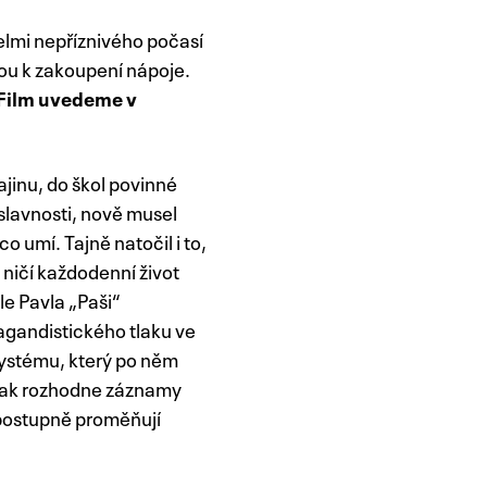
elmi nepříznivého počasí
dou k zakoupení nápoje.
Film uvedeme v
jinu, do škol povinné
 slavnosti, nově musel
o umí. Tajně natočil i to,
 ničí každodenní život
le Pavla „Paši“
pagandistického tlaku ve
systému, který po něm
 však rozhodne záznamy
 postupně proměňují