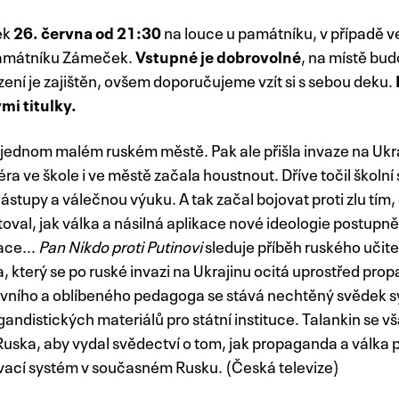
ek
26. června od 21:30
na louce u památníku, v případě v
Památníku Zámeček.
Vstupné je dobrovolné
, na místě bu
ení je zajištěn, ovšem doporučujeme vzít si s sebou deku.
mi titulky.
 jednom malém ruském městě. Pak ale přišla invaze na Ukra
a ve škole i ve městě začala houstnout. Dříve točil školní
stupy a válečnou výuku. A tak začal bojovat proti zlu tím, c
val, jak válka a násilná aplikace nové ideologie postupně
ace...
Pan Nikdo proti Putinovi
sleduje příběh ruského učite
 který se po ruské invazi na Ukrajinu ocitá uprostřed pro
tivního a oblíbeného pedagoga se stává nechtěný svědek 
andistických materiálů pro státní instituce. Talankin se
 Ruska, aby vydal svědectví o tom, jak propaganda a válka
ávací systém v současném Rusku. (Česká televize)