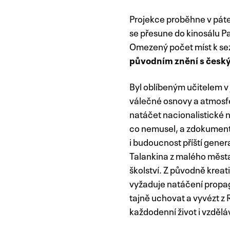
Projekce proběhne v pát
se přesune do kinosálu 
Omezený počet míst k sez
původním znění s český
Byl oblíbeným učitelem v
válečné osnovy a atmosfér
natáčet nacionalistické ná
co nemusel, a zdokumento
i budoucnost příští gener
Talankina z malého města,
školství. Z původně krea
vyžaduje natáčení propag
tajně uchovat a vyvézt z
každodenní život i vzděl