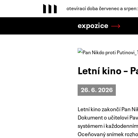
otevírací doba červenec a srpen
expozice
Letní kino – 
26. 6. 2026
Letní kino zakončí Pan N
Dokument o učitelovi Pav
systémem i každodenním ž
Oceňovaný snímek rozhodn