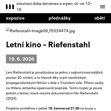
otevírací doba červenec a srpen: út–ne 10–
18
expozice
přednášky
oběti
Letní kino – Riefenstahl
19. 6. 2026
Leni Riefenstahl je považována za jednu z nejkontroverznějších
postav 20. století, a to hlavně díky svým nacistickým
propagandistickým filmům v čele s Triumfem vůle. Přitom vazby
na Hitlera režisérka opakovaně popírala. Tento rozpor je pouze
jedním z témat, které otevírá dokumentární film Riefenstahl
(2024).
Projekce proběhne v pátek
19. června od 21:30
na louce u