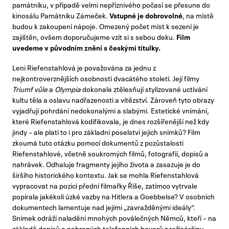
památníku, v případě velmi nepříznivého počasí se přesune do
kinosálu Památníku Zámeček.
Vstupné je dobrovolné
, na místě
budou k zakoupení nápoje. Omezený počet míst k sezení je
zajištěn, ovšem doporučujeme vzít si s sebou deku.
Film
uvedeme v původním znění s českými titulky.
Leni Riefenstahlová je považována za jednu z
nejkontroverznějších osobností dvacátého století. Její filmy
Triumf vůle
a
Olympia
dokonale ztělesňují stylizované uctívání
kultu těla a oslavu nadřazenosti a vítězství. Zároveň tyto obrazy
vyjadřují pohrdání nedokonalými a slabými. Estetické vnímání,
které Riefenstahlová kodifikovala, je dnes rozšířenější než kdy
jindy – ale platí to i pro základní poselství jejích snímků? Film
zkoumá tuto otázku pomocí dokumentů z pozůstalosti
Riefenstahlové, včetně soukromých filmů, fotografií, dopisů a
nahrávek. Odhaluje fragmenty jejího života a zasazuje je do
širšího historického kontextu. Jak se mohla Riefenstahlová
vypracovat na pozici přední filmařky Říše, zatímco vytrvale
popírala jakékoli úzké vazby na Hitlera a Goebbelse? V osobních
dokumentech lamentuje nad jejími „zavražděnými ideály“.
Snímek odráží naladění mnohých poválečných Němců, kteří – na
základě dopisů a nahraných telefonních hovorů z režisérčiny