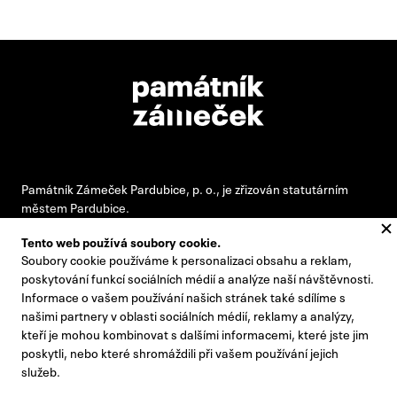
Památník Zámeček Pardubice, p. o., je zřizován statutárním
městem Pardubice.
Tento web používá soubory cookie.
Soubory cookie používáme k personalizaci obsahu a reklam,
#pamatnikzamecek
poskytování funkcí sociálních médií a analýze naší návštěvnosti.
Informace o vašem používání našich stránek také sdílíme s
zamecek@zamecek-memorial.cz
našimi partnery v oblasti sociálních médií, reklamy a analýzy,
kteří je mohou kombinovat s dalšími informacemi, které jste jim
+420 732 895 221
poskytli, nebo které shromáždili při vašem používání jejich
Kontakty
služeb.