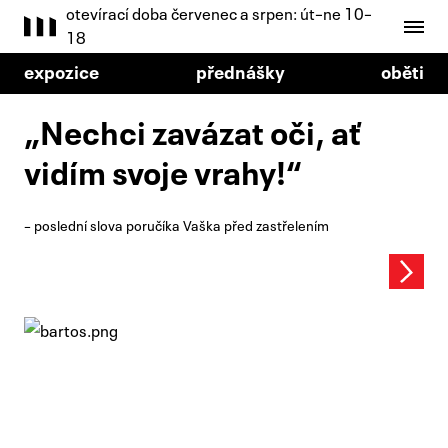
otevírací doba červenec a srpen: út–ne 10–
18
expozice
přednášky
oběti
„Nechci zavázat oči, ať
vidím svoje vrahy!“
– poslední slova poručíka Vaška před zastřelením
Next