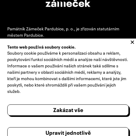
Památník Zámeček Pardubice, p. o., je zřizován statutárním
městem Pardubice.
Tento web používá soubory cookie.
Soubory cookie používáme k personalizaci obsahu a reklam,
#pamatnikzamecek
poskytování funkcí sociálních médií a analýze naší návštěvnosti.
Informace o vašem používání našich stránek také sdílíme s
zamecek@zamecek-memorial.cz
našimi partnery v oblasti sociálních médií, reklamy a analýzy,
kteří je mohou kombinovat s dalšími informacemi, které jste jim
+420 732 895 221
poskytli, nebo které shromáždili při vašem používání jejich
Kontakty
služeb.
Pro novináře
Zakázat vše
Výroční zprávy
Návštěvní řád
Upravit jednotlivě
Poradní sbor ředitele