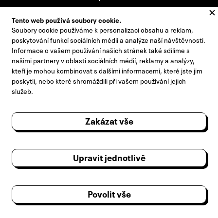
Tento web používá soubory cookie.
Zdeněk Dostál
(1915)
Soubory cookie používáme k personalizaci obsahu a reklam,
poskytování funkcí sociálních médií a analýze naší návštěvnosti.
Litomyšl
Informace o vašem používání našich stránek také sdílíme s
našimi partnery v oblasti sociálních médií, reklamy a analýzy,
kteří je mohou kombinovat s dalšími informacemi, které jste jim
Jan Koníček
(1916)
poskytli, nebo které shromáždili při vašem používání jejich
služeb.
Litomyšl
Zakázat vše
Jan Bureš
(1922)
Týništko
Upravit jednotlivě
Stanislav Řehák
(1914)
Semily
Povolit vše