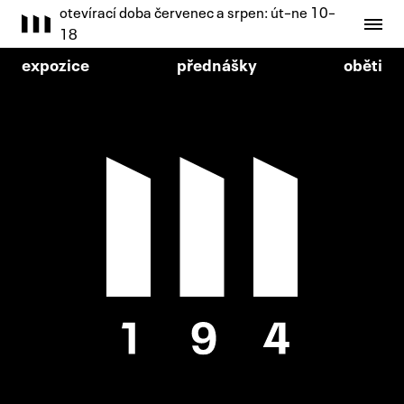
otevírací doba červenec a srpen: út–ne 10–
18
expozice
přednášky
oběti