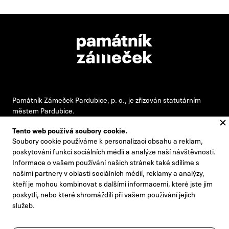
Památník Zámeček Pardubice, p. o., je zřizován statutárním
městem Pardubice.
Tento web používá soubory cookie.
Soubory cookie používáme k personalizaci obsahu a reklam,
#pamatnikzamecek
poskytování funkcí sociálních médií a analýze naší návštěvnosti.
Informace o vašem používání našich stránek také sdílíme s
zamecek@zamecek-memorial.cz
našimi partnery v oblasti sociálních médií, reklamy a analýzy,
kteří je mohou kombinovat s dalšími informacemi, které jste jim
+420 732 895 221
poskytli, nebo které shromáždili při vašem používání jejich
Kontakty
služeb.