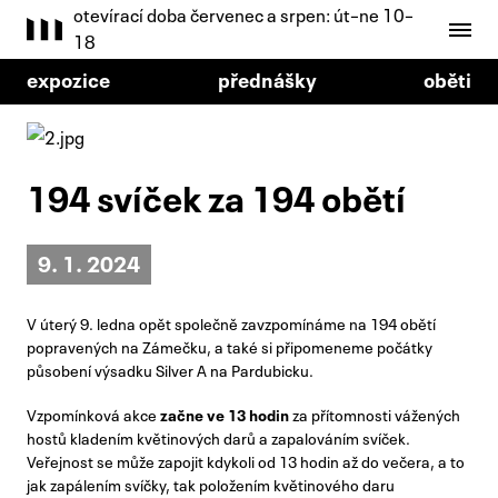
otevírací doba červenec a srpen: út–ne 10–
18
expozice
přednášky
oběti
194 svíček za 194 obětí
9. 1. 2024
V úterý 9. ledna opět společně zavzpomínáme na 194 obětí
popravených na Zámečku, a také si připomeneme počátky
působení výsadku Silver A na Pardubicku.
Vzpomínková akce
začne ve 13 hodin
za přítomnosti vážených
hostů kladením květinových darů a zapalováním svíček.
Veřejnost se může zapojit kdykoli od 13 hodin až do večera, a to
jak zapálením svíčky, tak položením květinového daru