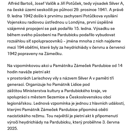
Alfréd Bartoš, Josef Valčík a Jiří Potůček, tedy výsadek Silver A,
na české území seskočili po půlnoci 29. prosince 1941. A právě
9. ledna 1942 došlo k prvnímu zachycení Potůčkova vysílání
Vojenskou radiovou ústřednou u Londýna, první úspěšné
vzájemné propojení se pak podařilo 15. ledna. Výsadku se
během svého působení na Pardubicku podařilo vybudovat
rozsáhlou síť spolupracovníků – jména mnoha z nich najdeme
mezi 194 oběťmi, které byly za heydrichiády v červnu a červenci
1942 popraveny na Zámečku.
Na vzpomínkovou akci u Památníku Zámeček Pardubice od 14
hodin naváže pietní akt
v prostorách Larischovy vily s názvem Silver A v paměti tří
generací. Organizuje ho Památník Lidice pod
záštitou Ministerstva kultury a Pardubického kraje, ve
spolupráci s městem Sezemice a Československou obcí
legionářskou. Lednová vzpomínka je jednou z hlavních událostí,
kterými Památník Zámeček Pardubice připomíná oběti
nacistického režimu. Tou největší je pietní akt k připomenutí
výročí heydrichiády na Pardubicku, který proběhne 3. června
2025.