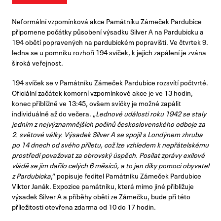
Neformální vzpomínková akce Památníku Zámeček Pardubice
připomene počátky působení výsadku Silver A na Pardubicku a
194 obětí popravených na pardubickém popravišti. Ve čtvrtek 9.
ledna se u pomníku rozhoří 194 svíček, k jejich zapálení je zvána
široká veřejnost.
194 svíček se v Památníku Zámeček Pardubice rozsvítí počtvrté.
Oficiální začátek komorní vzpomínkové akce je ve 13 hodin,
konec přibližně ve 13:45, ovšem svíčky je možné zapálit
individuálně až do večera. „
Lednové události roku 1942 se staly
jedním z nejvýznamnějších počinů československého odboje za
2. světové války. Výsadek Silver A se spojil s Londýnem zhruba
po 14 dnech od svého příletu, což lze vzhledem k nepřátelskému
prostředí považovat za obrovský úspěch. Posílat zprávy exilové
vládě se jim dařilo celých 6 měsíců, a to jen díky pomoci obyvatel
z Pardubicka
,“ popisuje ředitel Památníku Zámeček Pardubice
Viktor Janák. Expozice památníku, která mimo jiné přibližuje
výsadek Silver A a příběhy obětí ze Zámečku, bude při této
příležitosti otevřena zdarma od 10 do 17 hodin.