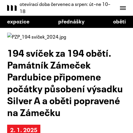
otevírací doba červenec a srpen: út–ne 10–
18
expozice
přednášky
oběti
194 svíček za 194 obětí.
Památník Zámeček
Pardubice připomene
počátky působení výsadku
Silver A a oběti popravené
na Zámečku
2. 1. 2025