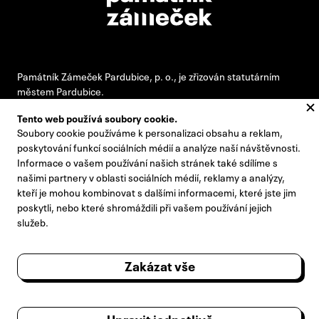
Památník Zámeček Pardubice, p. o., je zřizován statutárním
městem Pardubice.
Tento web používá soubory cookie.
Soubory cookie používáme k personalizaci obsahu a reklam,
#pamatnikzamecek
poskytování funkcí sociálních médií a analýze naší návštěvnosti.
Informace o vašem používání našich stránek také sdílíme s
zamecek@zamecek-memorial.cz
našimi partnery v oblasti sociálních médií, reklamy a analýzy,
kteří je mohou kombinovat s dalšími informacemi, které jste jim
+420 732 895 221
poskytli, nebo které shromáždili při vašem používání jejich
Kontakty
služeb.
Pro novináře
Zakázat vše
Výroční zprávy
Návštěvní řád
Upravit jednotlivě