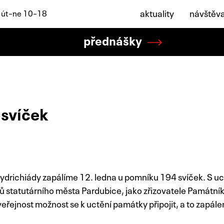
aktuality
návštěv
: út–ne 10–18
přednášky
 svíček
eydrichiády zapálíme 12. ledna u pomníku 194 svíček. S
ců statutárního města Pardubice, jako zřizovatele Památní
eřejnost možnost se k uctění památky připojit, a to zapále