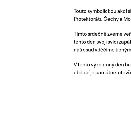
Touto symbolickou akcí s
Protektorátu Čechy a Mor
Tímto srdečně zveme veřej
tento den svoji svíci zap
náš osud vděčíme tichým 
V tento významný den bud
období je památník otevř