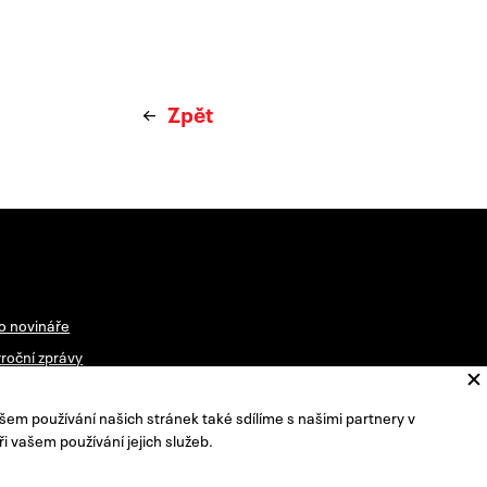
Zpět
o novináře
roční zprávy
vštěvní řád
šem používání našich stránek také sdílíme s našimi partnery v
radní sbor ředitele
ři vašem používání jejich služeb.
racování osobních údajů