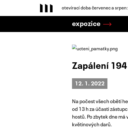
otevírací doba červenec a srpen
expozice
Zapálení 194
12. 1. 2022
Na počest všech obětí h
od 13 h za účasti zástup
hostů. Po zbytek dne má v
květinových darů.