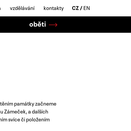
a
vzdělávání
kontakty
CZ
EN
oběti
 uctěním památky začneme
ku Zámeček, a dalších
ním svíce či položením