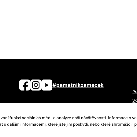
#pamatnikzamecek
Pr
Vý
zamecek@zamecek-memorial.cz
Ná
ání funkcí sociálních médií a analýze naší návštěvnosti. Informace o va
+420 732 895 221
Po
t s dalšími informacemi, které jste jim poskytli, nebo které shromáždili p
Kontakty
Zp