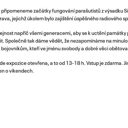
i připomeneme začátky fungování parašutistů z výsadku Si
ava, jejichž úkolem bylo zajištění úspěšného radiového s
nost napříč všemi generacemi, aby se k uctění památky při
álit. Společně tak dáme vědět, že nezapomínáme na minulos
bojovníkům, kteří ve jménu svobody a dobré věci obětovali
e expozice otevřena, a to od 13-18 h. Vstup je zdarma. 
en o víkendech.