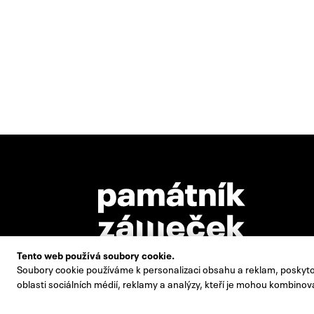
Tento web používá soubory cookie.
Soubory cookie používáme k personalizaci obsahu a reklam, poskytov
Památník Zámeček Pardubice, p. o., je zřizován
oblasti sociálních médií, reklamy a analýzy, kteří je mohou kombinova
statutárním městem Pardubice.