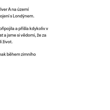
lver A na území
pojení s Londýnem.
pojila a přišla kdykoliv v
t a jsme si vědomi, že za
 život.
Jinak během zimního