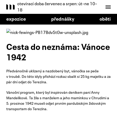
otevírací doba červenec a srpen: út–ne 10–
18
expozice
přednášky
oběti
Cesta do neznáma: Vánoce
1942
Předvánočně uklizený a nazdobený byt, vánočka se peče
v troubě. Do této idyly přichází rozkaz sbalit si 25 kg majetku a za
pár dní odjet do Terezína.
Vánoční program, který byl inspirován deníkem paní Anny
Mandelíkové. Ta žila s manželem a jeho maminkou v Chrudimi a
5. prosince 1942 museli odjet prvním pardubickým židovským
transportem do Terezína.