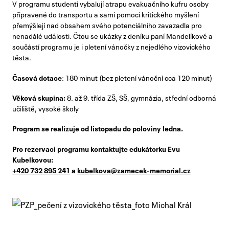
V programu studenti vybalují atrapu evakuačního kufru osoby
připravené do transportu a sami pomocí kritického myšlení
přemýšlejí nad obsahem svého potenciálního zavazadla pro
nenadálé události. Čtou se ukázky z deníku paní Mandelíkové a
součástí programu je i pletení vánočky z nejedlého vizovického
těsta.
Časová dotace
: 180 minut (bez pletení vánoční cca 120 minut)
Věková skupina:
8. až 9. třída ZŠ, SŠ, gymnázia, střední odborná
učiliště, vysoké školy
Program se realizuje od listopadu do poloviny ledna.
Pro rezervaci programu kontaktujte edukátorku Evu
Kubelkovou:
+420 732 895 241
a
kubelkova@zamecek-memorial.cz