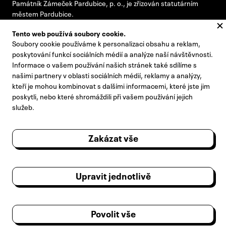
Památník Zámeček Pardubice, p. o., je zřizován statutárním
městem Pardubice.
Tento web používá soubory cookie.
Soubory cookie používáme k personalizaci obsahu a reklam,
#pamatnikzamecek
poskytování funkcí sociálních médií a analýze naší návštěvnosti.
Informace o vašem používání našich stránek také sdílíme s
zamecek@zamecek-memorial.cz
našimi partnery v oblasti sociálních médií, reklamy a analýzy,
kteří je mohou kombinovat s dalšími informacemi, které jste jim
+420 732 895 221
poskytli, nebo které shromáždili při vašem používání jejich
Kontakty
služeb.
Pro novináře
Zakázat vše
Výroční zprávy
Návštěvní řád
Upravit jednotlivě
Poradní sbor ředitele
Zpracování osobních údajů
Povolit vše
© 2026 Vytvořil
BlueGhost