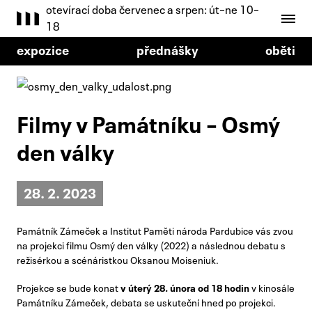
otevírací doba červenec a srpen: út–ne 10–
18
expozice
přednášky
oběti
Filmy v Památníku – Osmý
den války
28. 2. 2023
Památník Zámeček a Institut Paměti národa Pardubice vás zvou
na projekci filmu Osmý den války (2022) a následnou debatu s
režisérkou a scénáristkou Oksanou Moiseniuk.
Projekce se bude konat
v úterý 28. února od 18 hodin
v kinosále
Památníku Zámeček, debata se uskuteční hned po projekci.