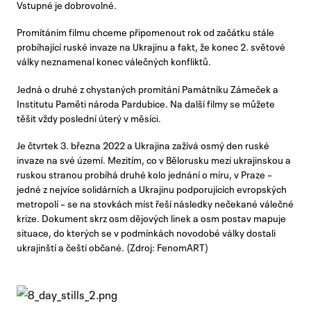
Vstupné je dobrovolné.
Promítáním filmu chceme připomenout rok od začátku stále
probíhající ruské invaze na Ukrajinu a fakt, že konec 2. světové
války neznamenal konec válečných konfliktů.
Jedná o druhé z chystaných promítání Památníku Zámeček a
Institutu Paměti národa Pardubice. Na další filmy se můžete
těšit vždy poslední úterý v měsíci.
Je čtvrtek 3. března 2022 a Ukrajina zažívá osmý den ruské
invaze na své území. Mezitím, co v Bělorusku mezi ukrajinskou a
ruskou stranou probíhá druhé kolo jednání o míru, v Praze –
jedné z nejvíce solidárních a Ukrajinu podporujících evropských
metropolí – se na stovkách míst řeší následky nečekané válečné
krize. Dokument skrz osm dějových linek a osm postav mapuje
situace, do kterých se v podmínkách novodobé války dostali
ukrajinští a čeští občané. (Zdroj: FenomART)