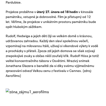
Pardubice.
Projekce proběhne v
úterý 27. února od 18 hodin
v kinosále
památníku, vstupné je dobrovolné. Film je přístupný od 12
let. Věříme, že projekce v unikátním prostoru památníku bude
opět hlubokým zážitkem.
Rudolf, Hedwiga a jejich děti žijí ve velkém domě s krásnou,
udržovanou zahradou. Každý den slaví společnou večeří,
vzpomínají na milovanou Itálii, užívají si víkendové výlety k vodě
a procházky s přáteli. Zpoza zdí jejich domova se však ozývají
znepokojivé zvuky a občas něčí zoufalý křik. Rudolf Höss je totiž
velitel koncentračního tábora v Osvětimi. Mrazivý snímek
Jonathana Glazera o banalitě zla si díky svému výjimečnému
zpracování odvezl Velkou cenu z festivalu v Cannes. (zdroj:
Aerofilms)