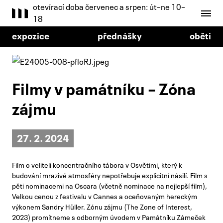
otevírací doba červenec a srpen: út–ne 10–
18
expozice
přednášky
oběti
Filmy v památníku – Zóna
zájmu
27. 2. 2024
Film o veliteli koncentračního tábora v Osvětimi, který k
budování mrazivé atmosféry nepotřebuje explicitní násilí. Film s
pěti nominacemi na Oscara (včetně nominace na nejlepší film),
Velkou cenou z festivalu v Cannes a oceňovaným hereckým
výkonem Sandry Hüller. Zónu zájmu (The Zone of Interest,
2023) promítneme s odborným úvodem v Památníku Zámeček