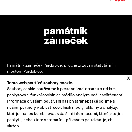
Památník Zámeček Pardubice, p. o., je zřizován statutárním
městem Pardubice.
Tento web používá soubory cookie.
Soubory cookie používáme k personalizaci obsahu a reklam,
#pamatnikzamecek
poskytování funkcí sociálních médií a analýze naší návštěvnosti.
Informace o vašem používání našich stránek také sdílíme s
zamecek@zamecek-memorial.cz
našimi partnery v oblasti sociálních médií, reklamy a analýzy,
kteří je mohou kombinovat s dalšími informacemi, které jste jim
+420 732 895 221
poskytli, nebo které shromáždili při vašem používání jejich
Kontakty
služeb.