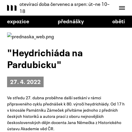
otevírací doba červenec a srpen: út–ne 10–
18
expozice
přednášky
oběti
"Heydrichiáda na
Pardubicku"
27. 4. 2022
Ve středu 27. dubna proběhne další setkání v rámci
připraveného cyklu přednášek k 80. výročí heydrichiády. Od 17 h
v kinosále Památníku Zámeček přivítáme jednoho z předních
českých historiků a autora prací z oboru nejnovějších
československých dějin docenta Jana Němečka z Historického
ústavu Akademie věd ČR.