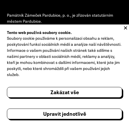
Památník Zámeček Pardubice, p. o., je zřizován statutárním
městem Pardubice.
Tento web používá soubory cookie.
Soubory cookie používáme k personalizaci obsahu a reklam,
#pamatnikzamecek
poskytování funkcí sociálních médií a analýze naší návštěvnosti.
Informace o vašem používání našich stránek také sdílíme s
zamecek@zamecek-memorial.cz
našimi partnery v oblasti sociálních médií, reklamy a analýzy,
kteří je mohou kombinovat s dalšími informacemi, které jste jim
+420 732 895 221
poskytli, nebo které shromáždili při vašem používání jejich
Kontakty
služeb.
Pro novináře
Zakázat vše
Výroční zprávy
Návštěvní řád
Upravit jednotlivě
Poradní sbor ředitele
Zpracování osobních údajů