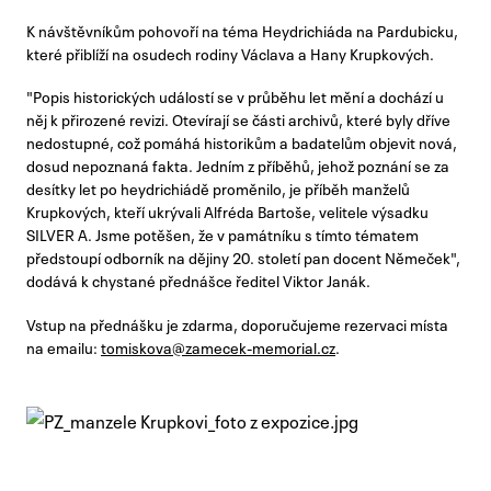
K návštěvníkům pohovoří na téma Heydrichiáda na Pardubicku,
které přiblíží na osudech rodiny Václava a Hany Krupkových.
"Popis historických událostí se v průběhu let mění a dochází u
něj k přirozené revizi. Otevírají se části archivů, které byly dříve
nedostupné, což pomáhá historikům a badatelům objevit nová,
dosud nepoznaná fakta. Jedním z příběhů, jehož poznání se za
desítky let po heydrichiádě proměnilo, je příběh manželů
Krupkových, kteří ukrývali Alfréda Bartoše, velitele výsadku
SILVER A. Jsme potěšen, že v památníku s tímto tématem
předstoupí odborník na dějiny 20. století pan docent Němeček",
dodává k chystané přednášce ředitel Viktor Janák.
Vstup na přednášku je zdarma, doporučujeme rezervaci místa
na emailu:
tomiskova@zamecek-memorial.cz
.