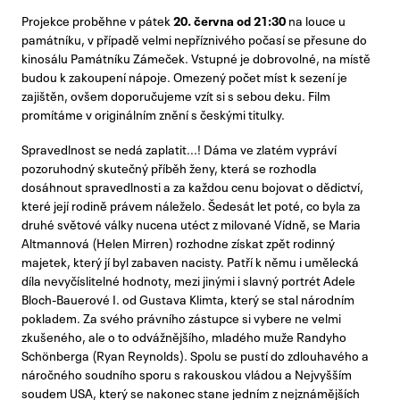
Projekce proběhne v pátek
20. června od 21:30
na louce u
památníku, v případě velmi nepříznivého počasí se přesune do
kinosálu Památníku Zámeček. Vstupné je dobrovolné, na místě
budou k zakoupení nápoje. Omezený počet míst k sezení je
zajištěn, ovšem doporučujeme vzít si s sebou deku. Film
promítáme v originálním znění s českými titulky.
Spravedlnost se nedá zaplatit...! Dáma ve zlatém vypráví
pozoruhodný skutečný příběh ženy, která se rozhodla
dosáhnout spravedlnosti a za každou cenu bojovat o dědictví,
které její rodině právem náleželo. Šedesát let poté, co byla za
druhé světové války nucena utéct z milované Vídně, se Maria
Altmannová (Helen Mirren) rozhodne získat zpět rodinný
majetek, který jí byl zabaven nacisty. Patří k němu i umělecká
díla nevyčíslitelné hodnoty, mezi jinými i slavný portrét Adele
Bloch-Bauerové I. od Gustava Klimta, který se stal národním
pokladem. Za svého právního zástupce si vybere ne velmi
zkušeného, ale o to odvážnějšího, mladého muže Randyho
Schönberga (Ryan Reynolds). Spolu se pustí do zdlouhavého a
náročného soudního sporu s rakouskou vládou a Nejvyšším
soudem USA, který se nakonec stane jedním z nejznámějších