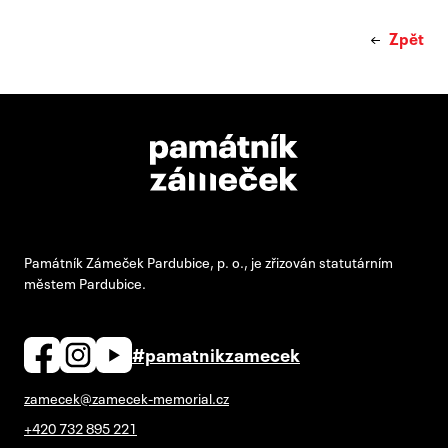
Zpět
Památník Zámeček Pardubice, p. o., je zřizován statutárním
městem Pardubice.
#pamatnikzamecek
zamecek@zamecek-memorial.cz
+420 732 895 221