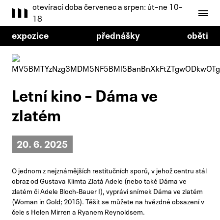
otevírací doba červenec a srpen: út–ne 10–
18
expozice
přednášky
oběti
Letní kino – Dáma ve
zlatém
20. 6. 2025
O jednom z nejznámějších restitučních sporů, v jehož centru stál
obraz od Gustava Klimta Zlatá Adele (nebo také Dáma ve
zlatém či Adele Bloch-Bauer I), vypráví snímek Dáma ve zlatém
(Woman in Gold; 2015). Těšit se můžete na hvězdné obsazení v
čele s Helen Mirren a Ryanem Reynoldsem.