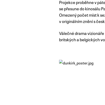
Projekce proběhne v pát
se přesune do kinosálu P
Omezený počet míst k sez
v originálním znění s česk
Válečné drama vizionáře
britských a belgických v