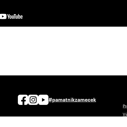
#pamatnikzamecek
Pr
Vý
zamecek@zamecek-memorial.cz
Ná