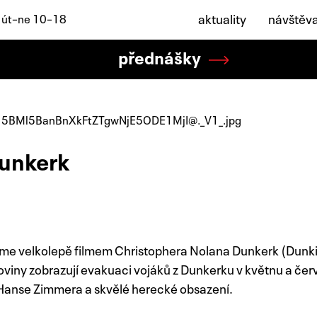
aktuality
návštěv
: út–ne 10–18
přednášky
Dunkerk
číme velkolepě filmem Christophera Nolana Dunkerk (Dunkir
roviny zobrazují evakuaci vojáků z Dunkerku v květnu a če
 Hanse Zimmera a skvělé herecké obsazení.