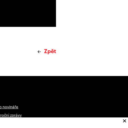
Zpět
o novináře
roční zprávy
vštěvní řád