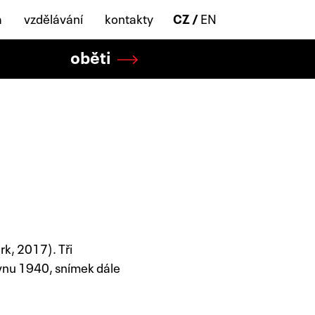
a
vzdělávání
kontakty
CZ
EN
oběti
k, 2017). Tři
rvnu 1940, snímek dále