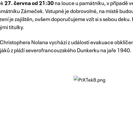
ek
27. června od 21:30
na louce u památníku, v případě v
amátníku Zámeček. Vstupné je dobrovolné, na místě budou
ení je zajištěn, ovšem doporučujeme vzít si s sebou deku.
ými titulky.
 Christophera Nolana vychází z událostí evakuace obklíč
ojáků z pláží severofrancouzského Dunkerku na jaře 1940. 