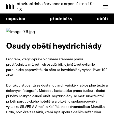
otevírací doba červenec a srpen: út–ne 10–
18
expozice
přednášky
oběti
Osudy obětí heydrichiády
Program, který vypráví o druhém stanném právu
prostřednictvím životních osudů lidí, jejichž život ovlivnilo
pardubické popraviště. Na něm za heydrichiády vyhasl život 194
obětí.
Do rukou studentů se dostanou archivářské krabice plné textů a
dobových fotografií. Metodou badatelské práce budou skládat
příběhy lidských osudů obětí heydrichiády. Je mezi nimi životní
příběh pardubického hoteliéra a blízkého spolupracovníka
výsadku SILVER A Arnošta Košťála nebo dvanáctiletá Maruška
Hrdá, holčička z Ležáků, která byla spolu s dalšími ležáckými