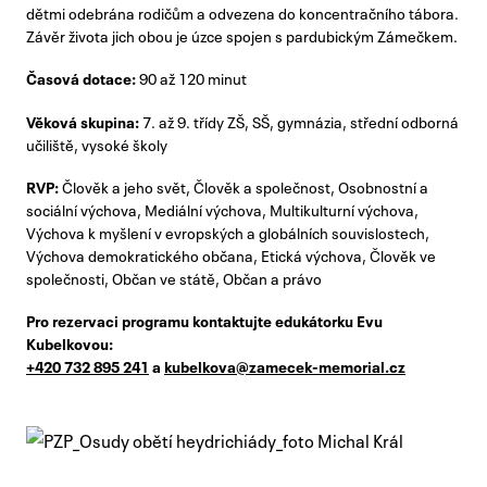
dětmi odebrána rodičům a odvezena do koncentračního tábora.
Závěr života jich obou je úzce spojen s pardubickým Zámečkem.
Časová dotace:
90 až 120 minut
Věková skupina:
7. až 9. třídy ZŠ, SŠ, gymnázia, střední odborná
učiliště, vysoké školy
RVP:
Člověk a jeho svět, Člověk a společnost, Osobnostní a
sociální výchova, Mediální výchova, Multikulturní výchova,
Výchova k myšlení v evropských a globálních souvislostech,
Výchova demokratického občana, Etická výchova, Člověk ve
společnosti, Občan ve státě, Občan a právo
Pro rezervaci programu kontaktujte edukátorku Evu
Kubelkovou:
+420 732 895 241
a
kubelkova@zamecek-memorial.cz