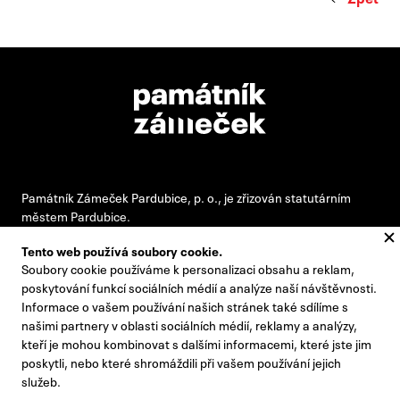
Památník Zámeček Pardubice, p. o., je zřizován statutárním
městem Pardubice.
Tento web používá soubory cookie.
Soubory cookie používáme k personalizaci obsahu a reklam,
#pamatnikzamecek
poskytování funkcí sociálních médií a analýze naší návštěvnosti.
Informace o vašem používání našich stránek také sdílíme s
zamecek@zamecek-memorial.cz
našimi partnery v oblasti sociálních médií, reklamy a analýzy,
kteří je mohou kombinovat s dalšími informacemi, které jste jim
+420 732 895 221
poskytli, nebo které shromáždili při vašem používání jejich
Kontakty
služeb.