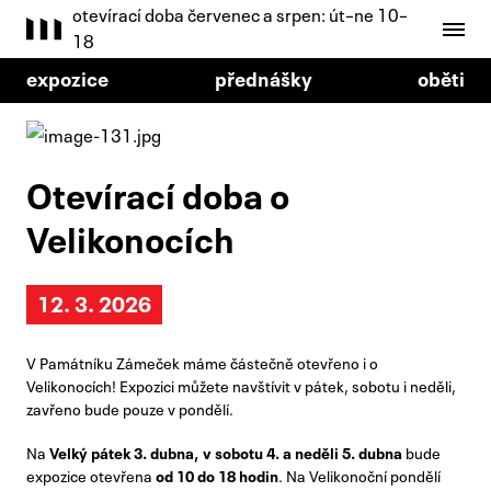
otevírací doba červenec a srpen: út–ne 10–
18
expozice
přednášky
oběti
Otevírací doba o
Velikonocích
12. 3. 2026
V Památníku Zámeček máme částečně otevřeno i o
Velikonocích! Expozici můžete navštívit v pátek, sobotu i neděli,
zavřeno bude pouze v pondělí.
Na
Velký pátek 3. dubna, v sobotu 4. a neděli 5. dubna
bude
expozice otevřena
od 10 do 18 hodin
. Na Velikonoční pondělí