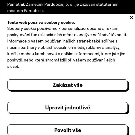
Památník Zámeček Pardubice, p. o., je zřizován statutárním
městem Pardubice.
Tento web používá soubory cookie.
Soubory cookie používáme k personalizaci obsahu a reklam,
#pamatnikzamecek
poskytování funkcí sociálních médií a analýze naší návštěvnosti.
Informace o vašem používání našich stránek také sdílíme s
zamecek@zamecek-memorial.cz
našimi partnery v oblasti sociálních médií, reklamy a analýzy,
kteří je mohou kombinovat s dalšími informacemi, které jste jim
+420 732 895 221
poskytli, nebo které shromáždili při vašem používání jejich
Kontakty
služeb.
Pro novináře
Zakázat vše
Výroční zprávy
Návštěvní řád
Upravit jednotlivě
Poradní sbor ředitele
Zpracování osobních údajů
Povolit vše