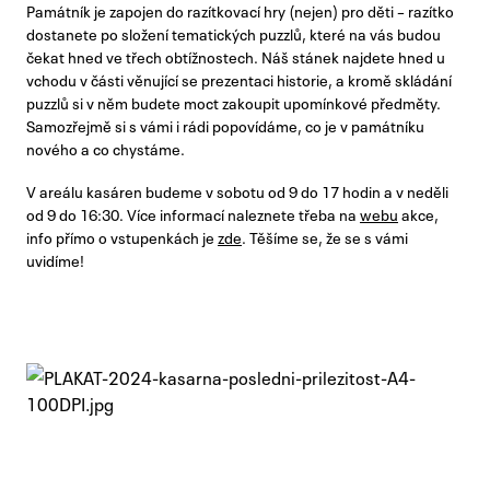
Památník je zapojen do razítkovací hry (nejen) pro děti – razítko
dostanete po složení tematických puzzlů, které na vás budou
čekat hned ve třech obtížnostech. Náš stánek najdete hned u
vchodu v části věnující se prezentaci historie, a kromě skládání
puzzlů si v něm budete moct zakoupit upomínkové předměty.
Samozřejmě si s vámi i rádi popovídáme, co je v památníku
nového a co chystáme.
V areálu kasáren budeme v sobotu od 9 do 17 hodin a v neděli
od 9 do 16:30. Více informací naleznete třeba na
webu
akce,
info přímo o vstupenkách je
zde
. Těšíme se, že se s vámi
uvidíme!