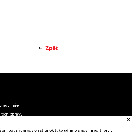
Zpět
o novináře
roční zprávy
vštěvní řád
šem používání našich stránek také sdílíme s našimi partnery v
radní sbor ředitele