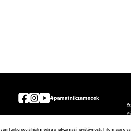
#pamatnikzamecek
Pr
Vý
zamecek@zamecek-memorial.cz
Ná
ání funkcí sociálních médií a analýze naší návštěvnosti. Informace o va
+420 732 895 221
Po