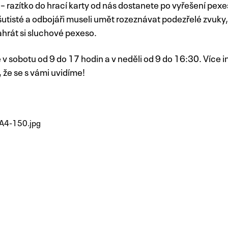
ry – razítko do hrací karty od nás dostanete po vyřešení pex
utisté a odbojáři museli umět rozeznávat podezřelé zvuky,
ahrát si sluchové pexeso.
v sobotu od 9 do 17 hodin a v neděli od 9 do 16:30. Více 
 že se s vámi uvidíme!