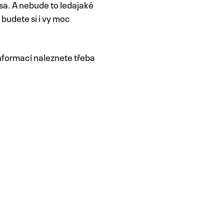
esa. A nebude to ledajaké
 budete si i vy moc
informací naleznete třeba