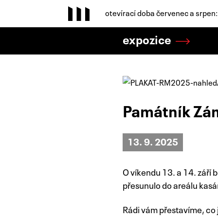
otevírací doba červenec a srpen
expozice
Památník Zá
13. 9. 2025
O víkendu 13. a 14. září
přesunulo do areálu kasá
Rádi vám přestavíme, co 