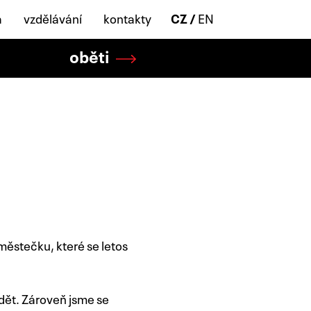
a
vzdělávání
kontakty
CZ
EN
oběti
ěstečku, které se letos
dět. Zároveň jsme se