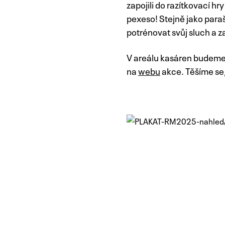
zapojili do razítkovací h
pexeso! Stejně jako paraš
potrénovat svůj sluch a z
V areálu kasáren budeme 
na
webu
akce. Těšíme se,