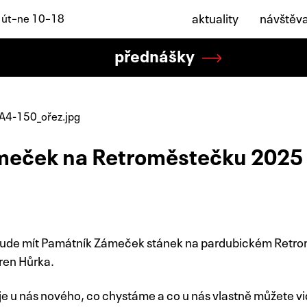
aktuality
návštěv
: út–ne 10–18
přednášky
meček na Retroměstečku 2025
 bude mít Památník Zámeček stánek na pardubickém Retrom
ren Hůrka.
je u nás nového, co chystáme a co u nás vlastně můžete vi