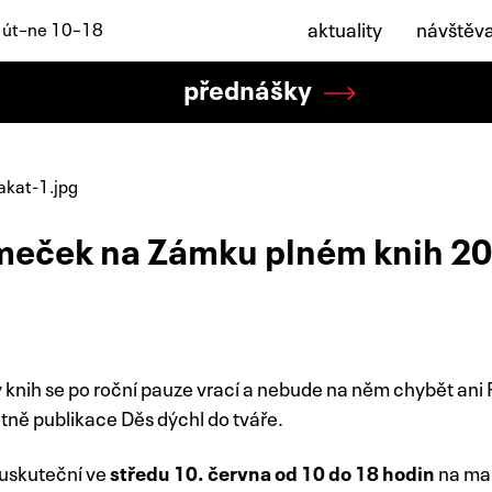
aktuality
návštěv
: út–ne 10–18
přednášky
meček na Zámku plném knih 2
ý knih se po roční pauze vrací a nebude na něm chybět an
tně publikace Děs dýchl do tváře.
 uskuteční ve
středu 10. června od 10 do 18 hodin
na ma