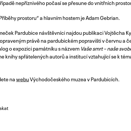
ípadě nepříznivého počasí se přesune do vnitřních prostor
Příběhy prostoru“ a hlavním hostem je Adam Gebrian.
eček Pardubice návštěvníci najdou publikaci Vojtěcha K
popraveným právě na pardubickém popravišti v červnu a č
alog o expozici památníku s názvem
Vaše smrt – naše svo
knihy spřátelených autorů a institucí vztahující se k tém
jdete na
webu
Východočeského muzea v Pardubicích.