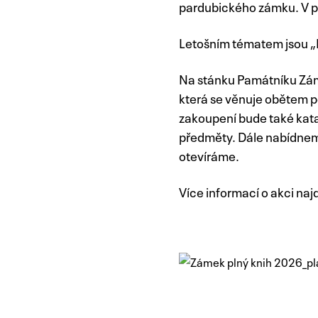
pardubického zámku. V př
Letošním tématem jsou „
Na stánku Památníku Zám
která se věnuje obětem 
zakoupení bude také kat
předměty. Dále nabídneme 
otevíráme.
Více informací o akci na