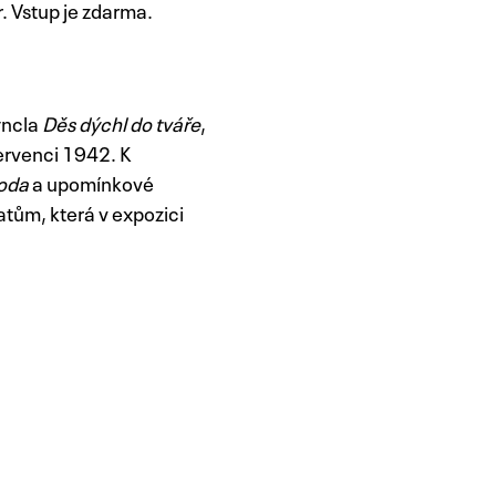
. Vstup je zdarma.
yncla
Děs dýchl do tváře
,
ervenci 1942. K
boda
a upomínkové
atům, která v expozici