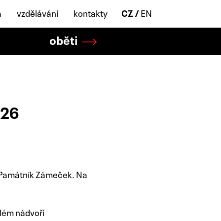
a
vzdělávání
kontakty
CZ
EN
oběti
026
i Památník Zámeček. Na
lém nádvoří