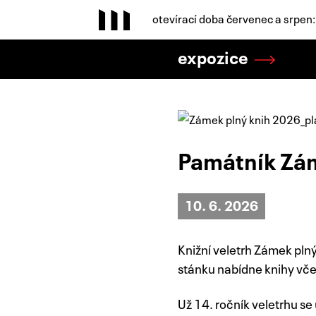
otevírací doba červenec a srpen
expozice
Památník Zá
10. 6. 2026
Knižní veletrh Zámek pln
stánku nabídne knihy vče
Už 14. ročník veletrhu se