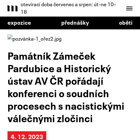
otevírací doba červenec a srpen: út–ne 10–
18
expozice
přednášky
oběti
Památník Zámeček
Pardubice a Historický
ústav AV ČR pořádají
konferenci o soudních
procesech s nacistickými
válečnými zločinci
4. 12. 2023