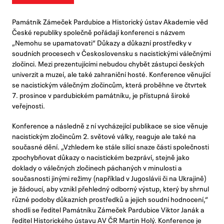
Památník Zámeček Pardubice a Historický ústav Akademie věd
České republiky společně pořádají konferenci s názvem
„Nemohu se upamatovati“ Důkazy a důkazní prostředky v
soudních procesech v Československu s nacistickými válečnými
zločinci. Mezi prezentujícími nebudou chybět zástupci českých
univerzit a muzeí, ale také zahraniční hosté. Konference věnující
se nacistickým válečným zločincům, která proběhne ve čtvrtek
7. prosince v pardubickém památníku, je přístupná široké
veřejnosti.
Konference a následně z ní vycházející publikace se sice věnuje
nacistickým zločincům 2. světové války, reaguje ale také na
současné dění. „Vzhledem ke stále sílící snaze části společnosti
zpochybňovat důkazy o nacistickém bezpráví, stejně jako
doklady o válečných zločinech páchaných v minulosti a
současnosti jinými režimy (například v Jugoslávii či na Ukrajině)
je žádoucí, aby vznikl přehledný odborný výstup, který by shrnul
různé podoby důkazních prostředků a jejich soudní hodnocení,“
shodli se ředitel Památníku Zámeček Pardubice Viktor Janák a
ředitel Historického ústavu AV ČR Martin Holý. Konference je