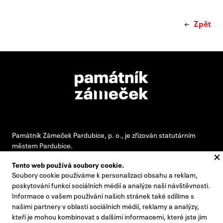
Zpět
Památník Zámeček Pardubice, p. o., je zřizován statutárním
městem Pardubice.
Tento web používá soubory cookie.
Soubory cookie používáme k personalizaci obsahu a reklam,
#pamatnikzamecek
poskytování funkcí sociálních médií a analýze naší návštěvnosti.
Informace o vašem používání našich stránek také sdílíme s
zamecek@zamecek-memorial.cz
našimi partnery v oblasti sociálních médií, reklamy a analýzy,
kteří je mohou kombinovat s dalšími informacemi, které jste jim
+420 732 895 221