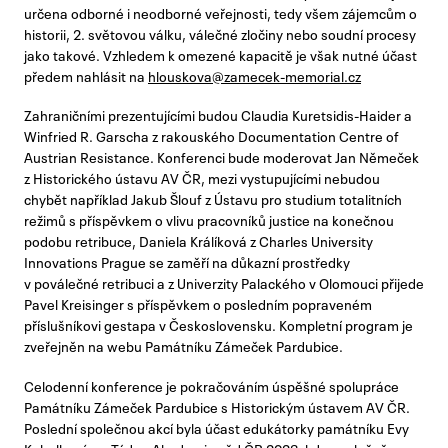
určena odborné i neodborné veřejnosti, tedy všem zájemcům o
historii, 2. světovou válku, válečné zločiny nebo soudní procesy
jako takové. Vzhledem k omezené kapacitě je však nutné účast
předem nahlásit na
hlouskova@zamecek-memorial.cz
Zahraničními prezentujícími budou Claudia Kuretsidis-Haider a
Winfried R. Garscha z rakouského Documentation Centre of
Austrian Resistance. Konferenci bude moderovat Jan Němeček
z Historického ústavu AV ČR, mezi vystupujícími nebudou
chybět například Jakub Šlouf z Ústavu pro studium totalitních
režimů s příspěvkem o vlivu pracovníků justice na konečnou
podobu retribuce, Daniela Králíková z Charles University
Innovations Prague se zaměří na důkazní prostředky
v poválečné retribuci a z Univerzity Palackého v Olomouci přijede
Pavel Kreisinger s příspěvkem o posledním popraveném
příslušníkovi gestapa v Československu. Kompletní program je
zveřejněn na webu Památníku Zámeček Pardubice.
Celodenní konference je pokračováním úspěšné spolupráce
Památníku Zámeček Pardubice s Historickým ústavem AV ČR.
Poslední společnou akcí byla účast edukátorky památníku Evy
Kubelkové na Týdnu Akademie věd ČR 2023, kde společně s