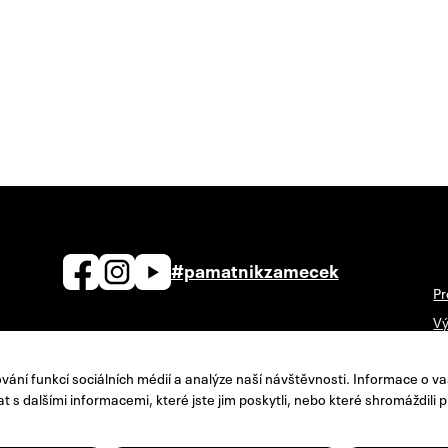
#pamatnikzamecek
Pr
Vý
zamecek@zamecek-memorial.cz
Ná
ání funkcí sociálních médií a analýze naší návštěvnosti. Informace o va
+420 732 895 221
Po
t s dalšími informacemi, které jste jim poskytli, nebo které shromáždili p
Kontakty
Zp