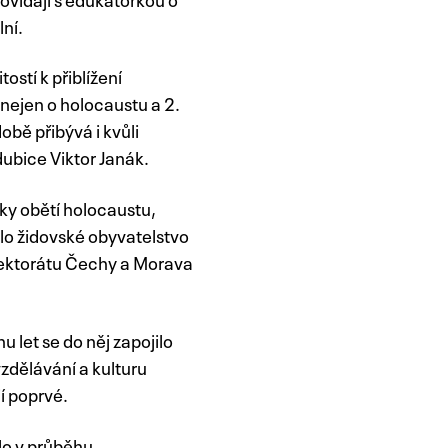
lní.
ostí k přiblížení
nejen o holocaustu a 2.
bě přibývá i kvůli
dubice Viktor Janák.
ky obětí holocaustu,
ylo židovské obyvatelstvo
otektorátu Čechy a Morava
 let se do něj zapojilo
zdělávání a kulturu
í poprvé.
lo v průběhu