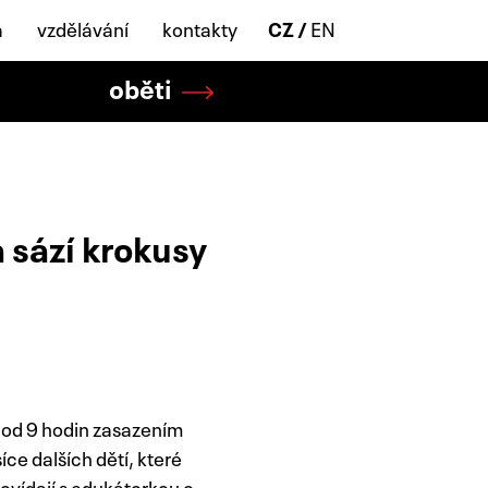
a
vzdělávání
kontakty
CZ
EN
oběti
 sází krokusy
 od 9 hodin zasazením
íce dalších dětí, které
ovídají s edukátorkou o