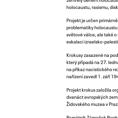
holocaustu, rasismu, disk
Projekt je určen primárně 
problematiky holocaustu 
světové válce, ale také o
eskalaci izraelsko-palest
Krokusy zasazené na podz
který připadá na 27. ledn
na příkaz nacistického re
nařízení zavedl 1. září 1
Projekt krokus založila o
dvanáct evropských zemí 
Židovského muzea v Praze
Památník Zámeček Pardub