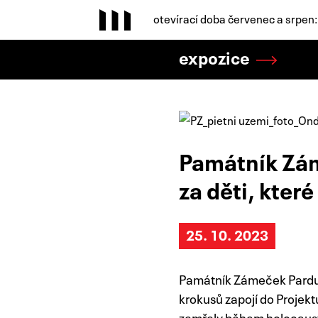
otevírací doba červenec a srpen
expozice
Památník Zám
za děti, kter
25. 10. 2023
Památník Zámeček Pardubi
krokusů zapojí do Projektu
zemřely během holocaustu