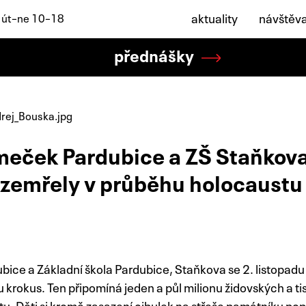
aktuality
návštěv
: út–ne 10–18
přednášky
eček Pardubice a ZŠ Staňkova
é zemřely v průběhu holocaustu
ce a Základní škola Pardubice, Staňkova se 2. listopadu
 krokus. Ten připomíná jeden a půl milionu židovských a tis
. Děti si kromě zasazení cibulek na střeše památníku pop