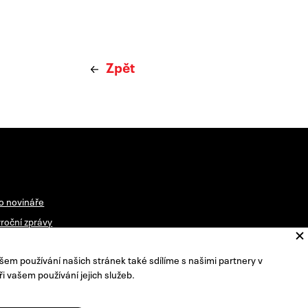
Zpět
o novináře
roční zprávy
vštěvní řád
šem používání našich stránek také sdílíme s našimi partnery v
radní sbor ředitele
ři vašem používání jejich služeb.
racování osobních údajů