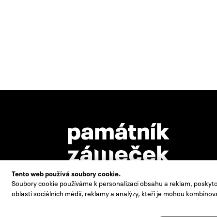
Tento web používá soubory cookie.
Soubory cookie používáme k personalizaci obsahu a reklam, poskytov
Památník Zámeček Pardubice, p. o., je zřizován
oblasti sociálních médií, reklamy a analýzy, kteří je mohou kombinova
statutárním městem Pardubice.