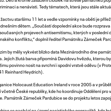
riminaci a nenávisti. Tedy tématech, která jsou stále aktuá
žactvu staršímu 11 let a vedle vzpomínky na oběti je příležit
dnešním dětem. „Součástí dopolední akce bude rozprava 
 současných projevech antisemitismu, kterých v poslední do
inského konfliktu,“ doplnil ředitel Památníku Zámeček Par
im by měly vykvést blízko data Mezinárodního dne památ
a. Jejich žlutá barva připomíná Davidovu hvězdu, kterou b
žimu povinno nosit na svrchní i spodní vrstvě oděvu (v Pr
941 Reinhard Heydrich).
rganice Holocaust Education Ireland v roce 2005 a v průběhu
včetně České republiky, kde ho koordinuje Oddělení pro v
. Památník Zámeček Pardubice se do projektu letos zapoj
ice se nachází na území nacistického popraviště, kde by