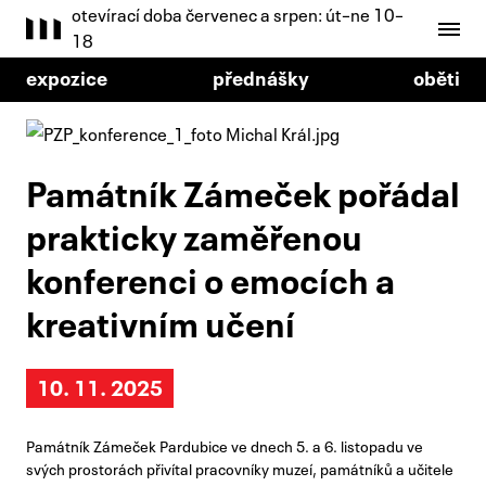
otevírací doba červenec a srpen: út–ne 10–
18
expozice
přednášky
oběti
Památník Zámeček pořádal
prakticky zaměřenou
konferenci o emocích a
kreativním učení
10. 11. 2025
Památník Zámeček Pardubice ve dnech 5. a 6. listopadu ve
svých prostorách přivítal pracovníky muzeí, památníků a učitele