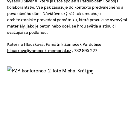
výsadku Silver A, který je úzce spojen s Pardubicemi, odboj i
kolaborantství. Vše pak zasazuje do kontextu předválečného a
poválečného dění. Návštěvnický zážitek umocňuje
architektonické provedení památníku, které pracuje se syrovými
materiály, jako je beton nebo ocel, se hrou světla a stínu či
svažující se podlahou.
Kateřina Hloušková, Památník Zámeček Pardubice
hlouskova@zamecek-memorial.cz
, 732 895 227