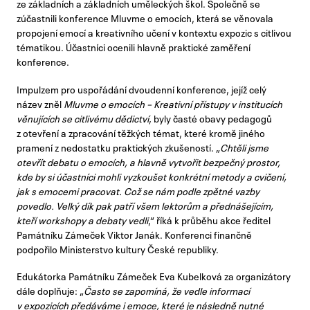
ze základních a základních uměleckých škol. Společně se
zúčastnili konference Mluvme o emocích, která se věnovala
propojení emocí a kreativního učení v kontextu expozic s citlivou
tématikou. Účastníci ocenili hlavně praktické zaměření
konference.
Impulzem pro uspořádání dvoudenní konference, jejíž celý
název zněl
Mluvme o emocích – Kreativní přístupy v institucích
věnujících se citlivému dědictví
, byly časté obavy pedagogů
z otevření a zpracování těžkých témat, které kromě jiného
pramení z nedostatku praktických zkušeností. „
Chtěli jsme
otevřít debatu o emocích, a hlavně vytvořit bezpečný prostor,
kde by si účastníci mohli vyzkoušet konkrétní metody a cvičení,
jak s emocemi pracovat. Což se nám podle zpětné vazby
povedlo. Velký dík pak patří všem lektorům a přednášejícím,
kteří workshopy a debaty vedli
,“ říká k průběhu akce ředitel
Památníku Zámeček Viktor Janák. Konferenci finančně
podpořilo Ministerstvo kultury České republiky.
Edukátorka Památníku Zámeček Eva Kubelková za organizátory
dále doplňuje: „
Často se zapomíná, že vedle informací
v expozicích předáváme i emoce, které je následně nutné