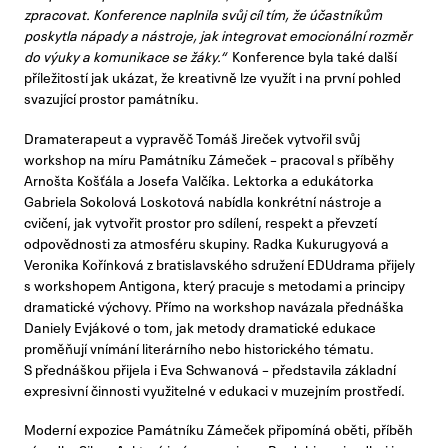
zpracovat. Konference naplnila svůj cíl tím, že účastníkům
poskytla nápady a nástroje, jak integrovat emocionální rozměr
do výuky a komunikace se žáky.“
Konference byla také další
příležitostí jak ukázat, že kreativně lze využít i na první pohled
svazující prostor památníku.
Dramaterapeut a vypravěč Tomáš Jireček vytvořil svůj
workshop na míru Památníku Zámeček – pracoval s příběhy
Arnošta Košťála a Josefa Valčíka. Lektorka a edukátorka
Gabriela Sokolová Loskotová nabídla konkrétní nástroje a
cvičení, jak vytvořit prostor pro sdílení, respekt a převzetí
odpovědnosti za atmosféru skupiny. Radka Kukurugyová a
Veronika Kořínková z bratislavského sdružení EDUdrama přijely
s workshopem Antigona, který pracuje s metodami a principy
dramatické výchovy. Přímo na workshop navázala přednáška
Daniely Evjákové o tom, jak metody dramatické edukace
proměňují vnímání literárního nebo historického tématu.
S přednáškou přijela i Eva Schwanová – představila základní
expresivní činnosti využitelné v edukaci v muzejním prostředí.
Moderní expozice Památníku Zámeček připomíná oběti, příběh