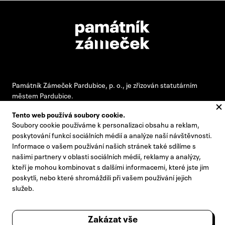
Památník Zámeček Pardubice, p. o., je zřizován statutárním
městem Pardubice.
Tento web používá soubory cookie.
Soubory cookie používáme k personalizaci obsahu a reklam,
#pamatnikzamecek
poskytování funkcí sociálních médií a analýze naší návštěvnosti.
Informace o vašem používání našich stránek také sdílíme s
zamecek@zamecek-memorial.cz
našimi partnery v oblasti sociálních médií, reklamy a analýzy,
kteří je mohou kombinovat s dalšími informacemi, které jste jim
+420 732 895 221
poskytli, nebo které shromáždili při vašem používání jejich
Kontakty
služeb.
Pro novináře
Zakázat vše