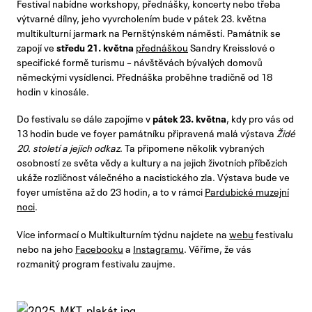
Festival nabídne workshopy, přednášky, koncerty nebo třeba
výtvarné dílny, jeho vyvrcholením bude v pátek 23. května
multikulturní jarmark na Pernštýnském náměstí. Památník se
zapojí ve
středu 21. května
přednáškou
Sandry Kreisslové o
specifické formě turismu – návštěvách bývalých domovů
německými vysídlenci. Přednáška proběhne tradičně od 18
hodin v kinosále.
Do festivalu se dále zapojíme v
pátek 23. května
, kdy pro vás od
13 hodin bude ve foyer památníku připravená malá výstava
Židé
20. století a jejich odkaz
. Ta připomene několik vybraných
osobností ze světa vědy a kultury a na jejich životních příbězích
ukáže rozličnost válečného a nacistického zla. Výstava bude ve
foyer umístěna až do 23 hodin, a to v rámci
Pardubické muzejní
noci
.
Více informací o Multikulturním týdnu najdete na
webu
festivalu
nebo na jeho
Facebooku
a
Instagramu
. Věříme, že vás
rozmanitý program festivalu zaujme.