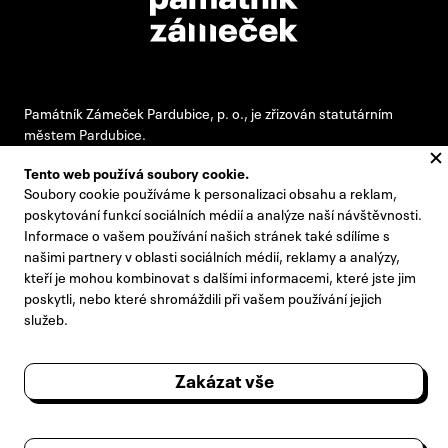
Památník Zámeček Pardubice, p. o., je zřizován statutárním
městem Pardubice.
Tento web používá soubory cookie.
Soubory cookie používáme k personalizaci obsahu a reklam,
#pamatnikzamecek
poskytování funkcí sociálních médií a analýze naší návštěvnosti.
Informace o vašem používání našich stránek také sdílíme s
zamecek@zamecek-memorial.cz
našimi partnery v oblasti sociálních médií, reklamy a analýzy,
kteří je mohou kombinovat s dalšími informacemi, které jste jim
+420 732 895 221
poskytli, nebo které shromáždili při vašem používání jejich
Kontakty
služeb.
Pro novináře
Zakázat vše
Výroční zprávy
Návštěvní řád