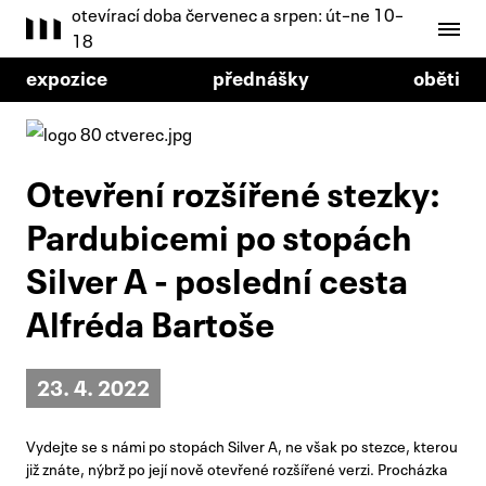
otevírací doba červenec a srpen: út–ne 10–
18
expozice
přednášky
oběti
Otevření rozšířené stezky:
Pardubicemi po stopách
Silver A - poslední cesta
Alfréda Bartoše
23. 4. 2022
Vydejte se s námi po stopách Silver A, ne však po stezce, kterou
již znáte, nýbrž po její nově otevřené rozšířené verzi. Procházka