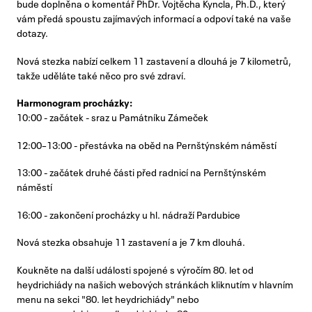
bude doplněna o komentář PhDr. Vojtěcha Kyncla, Ph.D., který
vám předá spoustu zajímavých informací a odpoví také na vaše
dotazy.
Nová stezka nabízí celkem 11 zastavení a dlouhá je 7 kilometrů,
takže uděláte také něco pro své zdraví.
Harmonogram procházky:
10:00 - začátek - sraz u Památníku Zámeček
12:00–13:00 - přestávka na oběd na Pernštýnském náměstí
13:00 - začátek druhé části před radnicí na Pernštýnském
náměstí
16:00 - zakončení procházky u hl. nádraží Pardubice
Nová stezka obsahuje 11 zastavení a je 7 km dlouhá.
Koukněte na další události spojené s výročím 80. let od
heydrichiády na našich webových stránkách kliknutím v hlavním
menu na sekci "80. let heydrichiády" nebo