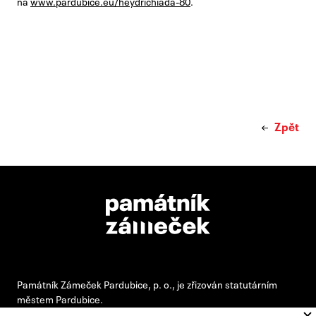
na
www.pardubice.eu/heydrichiada-80
.
Zpět
Památník Zámeček Pardubice, p. o., je zřizován statutárním
městem Pardubice.