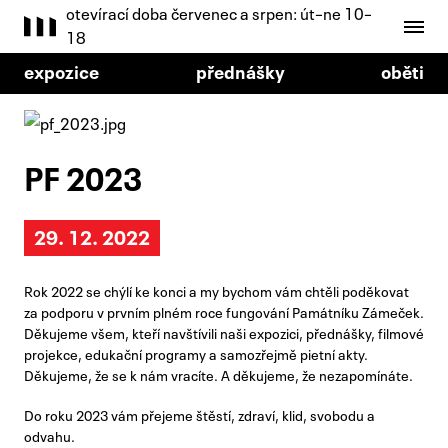
otevírací doba červenec a srpen: út–ne 10–
18
expozice
přednášky
oběti
PF 2023
29. 12. 2022
Rok 2022 se chýlí ke konci a my bychom vám chtěli poděkovat
za podporu v prvním plném roce fungování Památníku Zámeček.
Děkujeme všem, kteří navštívili naši expozici, přednášky, filmové
projekce, edukační programy a samozřejmě pietní akty.
Děkujeme, že se k nám vracíte. A děkujeme, že nezapomínáte.
Do roku 2023 vám přejeme štěstí, zdraví, klid, svobodu a
odvahu.