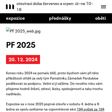
otevírací doba červenec a srpen: út–ne 10–
18
expozice
přednášky
oběti
PF 2025
20. 12. 2024
Konec roku 2024 se pomalu blíží, proto bychom vám při této
příležitosti chtěli za celý tým Památníku Zámeček Pardubice
poděkovat za podporu. Velmi si jí vážíme. Do nového roku vám
přejeme hodně štěstí, zdraví, lásky, spokojenosti a taky trochu
nadhledu.
Expozice se v roce 2025 poprvé otevře v sobotu 4. ledna a 9.
ledna se spolu setkáme na vzpomínkové akci
194 svíček za 194