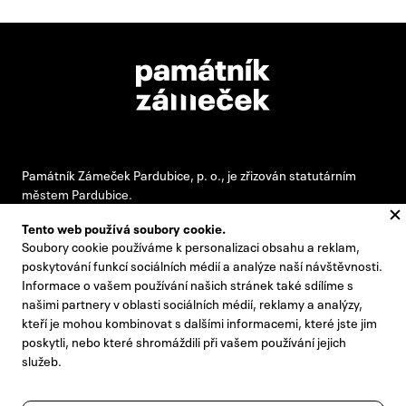
Památník Zámeček Pardubice, p. o., je zřizován statutárním
městem Pardubice.
Tento web používá soubory cookie.
Soubory cookie používáme k personalizaci obsahu a reklam,
#pamatnikzamecek
poskytování funkcí sociálních médií a analýze naší návštěvnosti.
Informace o vašem používání našich stránek také sdílíme s
zamecek@zamecek-memorial.cz
našimi partnery v oblasti sociálních médií, reklamy a analýzy,
kteří je mohou kombinovat s dalšími informacemi, které jste jim
+420 732 895 221
poskytli, nebo které shromáždili při vašem používání jejich
Kontakty
služeb.