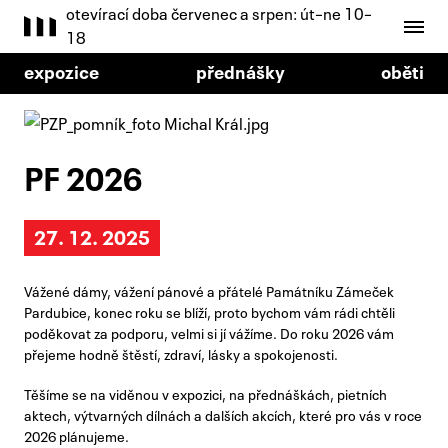
otevírací doba červenec a srpen: út–ne 10–
18
expozice
přednášky
oběti
PF 2026
27. 12. 2025
Vážené dámy, vážení pánové a přátelé Památníku Zámeček
Pardubice, konec roku se blíží, proto bychom vám rádi chtěli
poděkovat za podporu, velmi si jí vážíme. Do roku 2026 vám
přejeme hodně štěstí, zdraví, lásky a spokojenosti.
Těšíme se na viděnou v expozici, na přednáškách, pietních
aktech, výtvarných dílnách a dalších akcích, které pro vás v roce
2026 plánujeme.