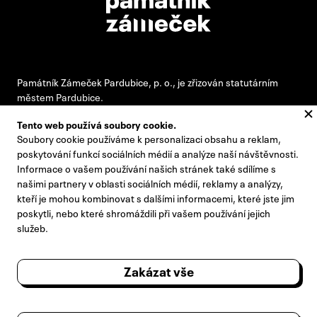
Památník Zámeček Pardubice, p. o., je zřizován statutárním
městem Pardubice.
Tento web používá soubory cookie.
Soubory cookie používáme k personalizaci obsahu a reklam,
#pamatnikzamecek
poskytování funkcí sociálních médií a analýze naší návštěvnosti.
Informace o vašem používání našich stránek také sdílíme s
zamecek@zamecek-memorial.cz
našimi partnery v oblasti sociálních médií, reklamy a analýzy,
kteří je mohou kombinovat s dalšími informacemi, které jste jim
+420 732 895 221
poskytli, nebo které shromáždili při vašem používání jejich
Kontakty
služeb.
Pro novináře
Zakázat vše
Výroční zprávy
Návštěvní řád