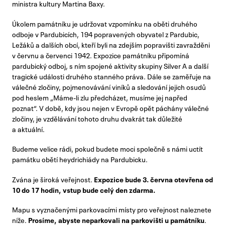
ministra kultury Martina Baxy.
Úkolem památníku je udržovat vzpomínku na oběti druhého
odboje v Pardubicích, 194 popravených obyvatel z Pardubic,
Ležáků a dalších obcí, kteří byli na zdejším popravišti zavražděni
v červnu a červenci 1942. Expozice památníku připomíná
pardubický odboj, s ním spojené aktivity skupiny Silver A a další
tragické události druhého stanného práva. Dále se zaměřuje na
válečné zločiny, pojmenovávání viníků a sledování jejich osudů
pod heslem „Máme-li zlu předcházet, musíme jej napřed
poznat“. V době, kdy jsou nejen v Evropě opět páchány válečné
zločiny, je vzdělávání tohoto druhu dvakrát tak důležité
a aktuální.
Budeme velice rádi, pokud budete moci společně s námi uctít
památku obětí heydrichiády na Pardubicku.
Zvána je široká veřejnost.
Expozice bude 3. června otevřena od
10 do 17 hodin, vstup bude celý den zdarma.
Mapu s vyznačenými parkovacími místy pro veřejnost naleznete
níže.
Prosíme, abyste neparkovali na parkovišti u památníku
.