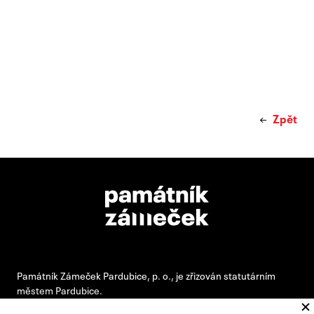
Zpět
Památník Zámeček Pardubice, p. o., je zřizován statutárním
městem Pardubice.