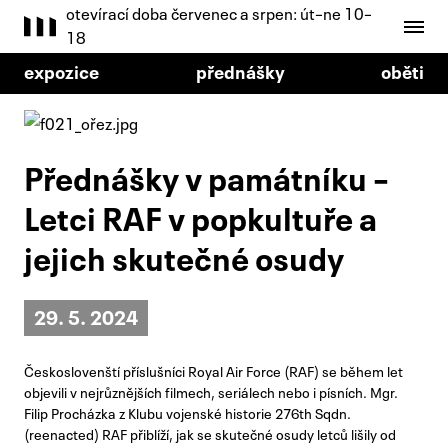
otevírací doba červenec a srpen: út–ne 10–
18
expozice
přednášky
oběti
Přednášky v památníku –
Letci RAF v popkultuře a
jejich skutečné osudy
29. 5. 2024
Českoslovenští příslušníci Royal Air Force (RAF) se během let
objevili v nejrůznějších filmech, seriálech nebo i písních. Mgr.
Filip Procházka z Klubu vojenské historie 276th Sqdn.
(reenacted) RAF přiblíží, jak se skutečné osudy letců lišily od