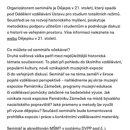
Organizátorem semináře je Dějepis v 21. století, který spadá
pod Oddělení vzdělávání Ústavu pro studium totalitních režimů.
Soustředí se na rozvoji historického myšlení, poskytuje
metodickou podporu učitelům i studentům a podněcuje diskuzi
o historii ve veřejném prostoru. Více informací naleznete na
webu
Dějepisu v 21. století.
Co můžete od semináře očekávat?
Druhá světová válka patří mezi nejdůležitější historická
témata současnosti. To platí při pohledu do školního vzdělávání,
populární kultury, nově vznikajících muzejních expozic
či do veřejných diskusí. Seminář se na téma zaměří v široce
pojaté vzdělávací perspektivě –⁠ nahlédneme jej skrze muzejní
expozice Památníku Zámeček, programy muzejní edukace
či vzdělávací pomůcky založené na badatelské výuce. Jak
vznikala nová expozice Památníku Zámeček na místě bývalého
nacistického popraviště? Jaké prameny a metody lze využít
při výuce dějepisu? Součástí semináře bude komentovaná
prohlídka expozic i práce s konkrétními vzdělávacími materiály.
Seminář je akreditován MŠMT v systému DVPP pod č. j.