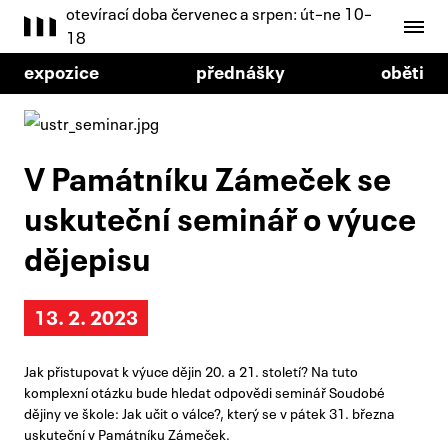
otevírací doba červenec a srpen: út–ne 10–
18
expozice
přednášky
oběti
V Památníku Zámeček se
uskuteční seminář o výuce
dějepisu
13. 2. 2023
Jak přistupovat k výuce dějin 20. a 21. století? Na tuto
komplexní otázku bude hledat odpovědi seminář Soudobé
dějiny ve škole: Jak učit o válce?, který se v pátek 31. března
uskuteční v Památníku Zámeček.