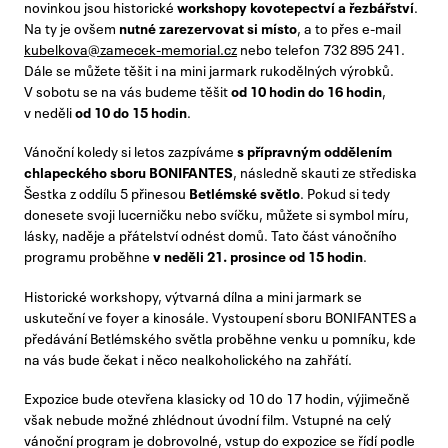
novinkou jsou historické
workshopy kovotepectví a řezbářství
.
Na ty je ovšem
nutné zarezervovat si místo
, a to přes e-mail
kubelkova@zamecek-memorial.cz
nebo telefon 732 895 241.
Dále se můžete těšit i na mini jarmark rukodělných výrobků.
V sobotu se na vás budeme těšit
od 10 hodin do 16 hodin
,
v neděli
od 10 do 15 hodin
.
Vánoční koledy si letos zazpíváme
s přípravným oddělením
chlapeckého sboru BONIFANTES
, následně skauti ze střediska
Šestka z oddílu 5 přinesou
Betlémské světlo
. Pokud si tedy
donesete svoji lucerničku nebo svíčku, můžete si symbol míru,
lásky, naděje a přátelství odnést domů. Tato část vánočního
programu proběhne
v neděli 21. prosince od 15 hodin
.
Historické workshopy, výtvarná dílna a mini jarmark se
uskuteční ve foyer a kinosále. Vystoupení sboru BONIFANTES a
předávání Betlémského světla proběhne venku u pomníku, kde
na vás bude čekat i něco nealkoholického na zahřátí.
Expozice bude otevřena klasicky od 10 do 17 hodin, výjimečně
však nebude možné zhlédnout úvodní film. Vstupné na celý
vánoční program je dobrovolné, vstup do expozice se řídí podle