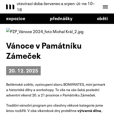
otevírací doba červenec a srpen: út–ne 10–
18
expozice
přednášky
oběti
Vánoce v Památníku
Zámeček
20. 12. 2025
Betlémské světlo, vystoupení sboru BONIFANTES, mini jarmark
a historické dílny a workshopy. To vše na vás čeká poslední
adventní víkend 20. a 21 prosince v Památníku Zámeček.
Tradiční vánoční program pro všechny věkové kategorie jsme
letos rozšířili. V oba víkendové dny proběhne
výtvarná dílna
,