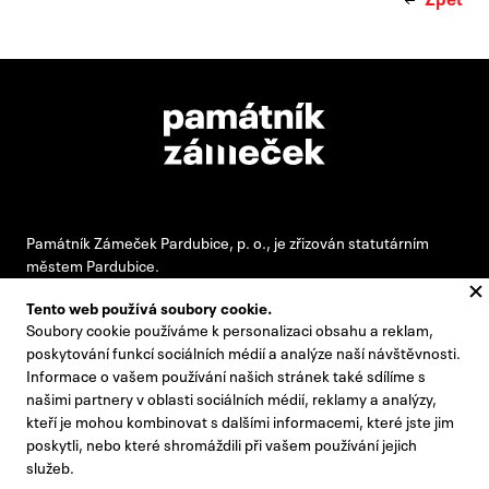
Památník Zámeček Pardubice, p. o., je zřizován statutárním
městem Pardubice.
Tento web používá soubory cookie.
Soubory cookie používáme k personalizaci obsahu a reklam,
#pamatnikzamecek
poskytování funkcí sociálních médií a analýze naší návštěvnosti.
Informace o vašem používání našich stránek také sdílíme s
zamecek@zamecek-memorial.cz
našimi partnery v oblasti sociálních médií, reklamy a analýzy,
kteří je mohou kombinovat s dalšími informacemi, které jste jim
+420 732 895 221
poskytli, nebo které shromáždili při vašem používání jejich
Kontakty
služeb.