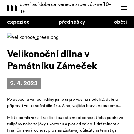
otevírací doba červenec a srpen: út–ne 10–
18
expozice
přednášky
oběti
Velikonoční dílna v
Památníku Zámeček
2. 4. 2023
Po úspěchu vánoční dílny jsme si pro vás na neděli 2. dubna
připravili velikonoční dílničku. A ne, vajíčka barvit nebudeme…
Místo pomlázek a kraslic si budete moci odnést třeba papírové
tulipány nebo zajíčky z kartonu a plat od vajec. Udržitelnost a
finanční nenáročnost pro nás zůstávají důležitými tématy, i