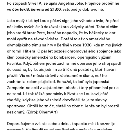
Po stopách Silver A
, se ujala Angelina Jolie. Projekce proběhne
ve
čtvrtek 8. června od 21:00
, vstupné je dobrovolné.
Jako malý kluk byl Louis pěkný sígr, jeho výhodou bylo, že před
následky svých činů dokázal skoro vždycky utéct. Toho si všiml
jeho starší bratr Pete, kterého napadlo, že by běžecký talent
mohl využít na závodní dráze. Dotáhl to až do amerického
olympijského týmu na hry v Berlíně v roce 1936, kde mimo jiných
ohromil i Hitlera. O pár let později ohromoval jeho spojence jako
člen posádky amerického bombardéru operujícího v jižním
Pacifiku. Když během jedné záchranné operace jeho stroj spadl
do oceánu, byl Louis jedním ze tří členů posádky, kteří havárii
přežili. Víc než měsíc strávil v záchranném člunu, než ho
zachránila kolem plující loď. Bohužel, ta loď byla japonská.
Zamperini se ocitl v zajateckém táboře, který připomínal peklo
na zemi. Už tak těžké podmínky k životu se Louisovi ještě
zhoršily, když se jeho věznitelé dozvěděli, že je to slavný
sportovec. Chtěli ho zničit, chtěli ho zlomit. Jenže on byl prostě
nezlomný. (Zdroj: CinemArt)
Doporučujeme vzít si s sebou deku, kapacita míst k sezení je
omezená. V případě velmi nepříznivého počasí se projekce