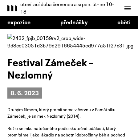
otevírací doba červenec a srpen: út–ne 10–
18
expozice
přednášky
oběti
Festival Zámeček –
Nezlomný
8. 6. 2023
Druhým filmem, který promítneme v červnu v Památníku
Zámeček, je snímek Nezlomný (2014).
Režie snímku natočeného podle skutečné události, který
promítáme i jako lákadlo na sobotní dobročinný běh a pochod