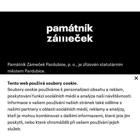
Památník Zámeček Pardubice, p. o., je zřizován statutárním
městem Pardubice.
Tento web používá soubory cookie.
Soubory cookie používáme k personalizaci obsahu a reklam,
#pamatnikzamecek
poskytování funkcí sociálních médií a analýze naší návštěvnosti.
Informace o vašem používání našich stránek také sdílíme s
zamecek@zamecek-memorial.cz
našimi partnery v oblasti sociálních médií, reklamy a analýzy,
kteří je mohou kombinovat s dalšími informacemi, které jste jim
+420 732 895 221
poskytli, nebo které shromáždili při vašem používání jejich
Kontakty
služeb.