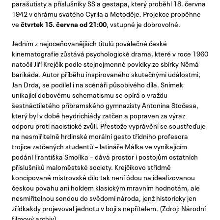
parašutisty a příslušníky SS a gestapa, který proběhl 18. června
1942 v chrámu svatého Cyrila a Metoděje. Projekce proběhne
ve
čtvrtek 15. června od 21:00
, vstupné je dobrovolné.
Jedním z nejoceňovanějších titulů poválečné české
kinematografie zůstává psychologické drama, které v roce 1960
natočil Jiří Krejčík podle stejnojmenné povídky ze sbírky Němá
barikáda. Autor příběhu inspirovaného skutečnými událostmi,
Jan Drda, se podílel i na scénáři působivého díla. Snímek
unikající dobovému schematismu se opírá o vraždu
šestnáctiletého příbramského gymnazisty Antonína Stočesa,
který byl v době heydrichiády zatčen a popraven za výraz
odporu proti nacistické zvůli. Přestože vyprávění se soustřeďuje
na nesmiřitelně hrdinské morální gesto třídního profesora
trojice zatčených studentů – latináře Málka ve vynikajícím
podání Františka Smolíka – dává prostor i postojům ostatních
příslušníků maloměstské society. Krejčíkovo střídmě
koncipované mistrovské dílo tak není ódou na idealizovanou
českou povahu ani holdem klasickým mravním hodnotám, ale
nesmiřitelnou sondou do svědomí národa, jenž historicky jen
zřídkakdy projevoval jednotu v boji s nepřítelem. (Zdroj: Národní
filmový archiv)