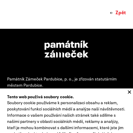
Zpět
Památník Zámeček Pardubice, p. o., je zřizován statutárním
městem Pardubice.
Tento web používá soubory cookie.
Soubory cookie používáme k personalizaci obsahu a reklam,
#pamatnikzamecek
poskytování funkcí sociálních médií a analýze naší návštěvnosti.
Informace o vašem používání našich stránek také sdílíme s
zamecek@zamecek-memorial.cz
našimi partnery v oblasti sociálních médií, reklamy a analýzy,
kteří je mohou kombinovat s dalšími informacemi, které jste jim
+420 732 895 221