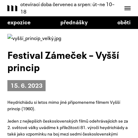
otevírací doba červenec a srpen: út–ne 10–
18
expozice
přednášky
oběti
Festival Zámeček – Vyšší
princip
15. 6. 2023
Heydrichiádu si letos mimo jiné připomeneme filmem Vyšší
princip (1960).
Jeden z nejlepších československých filmů odehrávajících se za
2. světové války uvádíme k příležitosti 81. výročí heydrichiády a
také jako vzpomínku na boj mezi sedmi československými