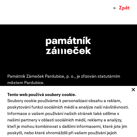
Zpět
Památník Zámeček Pardubice, p. o., je zřizován statutárním
městem Pardubice.
Tento web používá soubory cookie.
Soubory cookie používáme k personalizaci obsahu a reklam,
#pamatnikzamecek
poskytování funkcí sociálních médií a analýze naší návštěvnosti.
Informace o vašem používání našich stránek také sdílíme s
zamecek@zamecek-memorial.cz
našimi partnery v oblasti sociálních médií, reklamy a analýzy,
kteří je mohou kombinovat s dalšími informacemi, které jste jim
+420 732 895 221
poskytli, nebo které shromáždili při vašem používání jejich
Kontakty