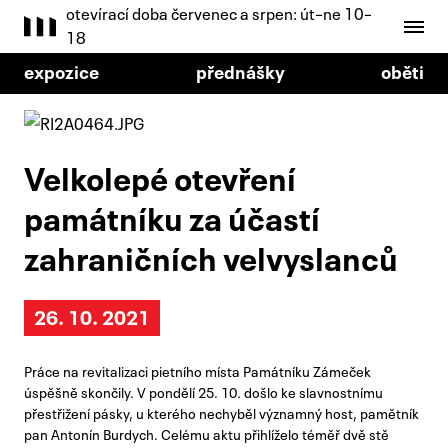
otevírací doba červenec a srpen: út–ne 10–
18
expozice
přednášky
oběti
Velkolepé otevření
památníku za účastí
zahraničních velvyslanců
26. 10. 2021
Práce na revitalizaci pietního místa Památníku Zámeček
úspěšně skončily. V pondělí 25. 10. došlo ke slavnostnímu
přestřižení pásky, u kterého nechyběl významný host, pamětník
pan Antonín Burdych. Celému aktu přihlíželo téměř dvě stě