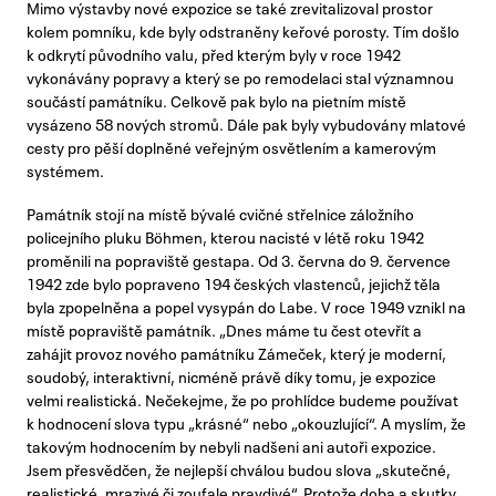
Mimo výstavby nové expozice se také zrevitalizoval prostor
kolem pomníku, kde byly odstraněny keřové porosty. Tím došlo
k odkrytí původního valu, před kterým byly v roce 1942
vykonávány popravy a který se po remodelaci stal významnou
součástí památníku. Celkově pak bylo na pietním místě
vysázeno 58 nových stromů. Dále pak byly vybudovány mlatové
cesty pro pěší doplněné veřejným osvětlením a kamerovým
systémem.
Památník stojí na místě bývalé cvičné střelnice záložního
policejního pluku Böhmen, kterou nacisté v létě roku 1942
proměnili na popraviště gestapa. Od 3. června do 9. července
1942 zde bylo popraveno 194 českých vlastenců, jejichž těla
byla zpopelněna a popel vysypán do Labe. V roce 1949 vznikl na
místě popraviště památník. „Dnes máme tu čest otevřít a
zahájit provoz nového památníku Zámeček, který je moderní,
soudobý, interaktivní, nicméně právě díky tomu, je expozice
velmi realistická. Nečekejme, že po prohlídce budeme používat
k hodnocení slova typu „krásné“ nebo „okouzlující“. A myslím, že
takovým hodnocením by nebyli nadšeni ani autoři expozice.
Jsem přesvědčen, že nejlepší chválou budou slova „skutečné,
realistické, mrazivé či zoufale pravdivé“. Protože doba a skutky,