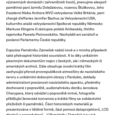
významných domácích i zahraničních hostů, jmenujme alespoň
pamětnici paní Jarmilu Doležalovou, rozenou Šťulíkovou, Jeho
Excelenci Nicka Archera MVO velvyslance Velké Británie, paní
chargé d’affaries Jennifer Bachus za Velvyslanectví USA,
kulturního atašé velvyslanectví Spolkové republiky Německo
Markuse Klingera či zástupce polské Ambasády, třetího
tajemníka Paweła Piotrowského. Nechyběli ani senátoři a
poslanci Parlamentu České republiky.
Expozice Památníku Zámeček nabízí nové a v mnoha případech
také překvapivé historické souvislosti. A to díky unikátním
písemným dokumentům nejen z českých, ale i německých či
amerických archivů. Dále obsahuje úvodní krátký film
zachycující přerod prvorepublikové atmosféry do nacistického
teroru s unikátními dobovými obrazy z Pardubic, doklady
administrativní preciznosti nacistického aparátu, předměty
dochované z popraviště, audionahrávku deníku Jaroslava
Charypara, který odvážel z popraviště mrtvé, fotografie
přibližující ženevské konvence a krátké filmy se svědectvími
přeživších či pamětníků. Část historických materiálů je
prezentována v tištěné formě, část pomocí dataprojektorů, LCD
displejů a reproduktorů. „V Památníku Zámeček jsou tak