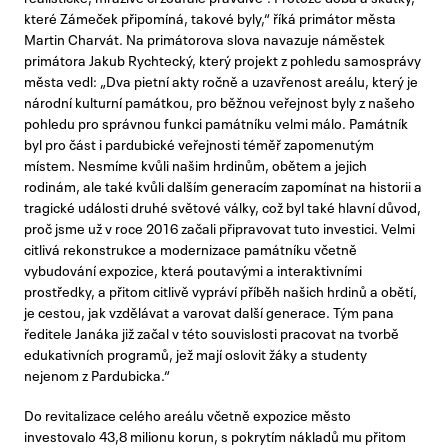
které Zámeček připomíná, takové byly,“ říká primátor města
Martin Charvát. Na primátorova slova navazuje náměstek
primátora Jakub Rychtecký, který projekt z pohledu samosprávy
města vedl: „Dva pietní akty ročně a uzavřenost areálu, který je
národní kulturní památkou, pro běžnou veřejnost byly z našeho
pohledu pro správnou funkci památníku velmi málo. Památník
byl pro část i pardubické veřejnosti téměř zapomenutým
místem. Nesmíme kvůli našim hrdinům, obětem a jejich
rodinám, ale také kvůli dalším generacím zapomínat na historii a
tragické události druhé světové války, což byl také hlavní důvod,
proč jsme už v roce 2016 začali připravovat tuto investici. Velmi
citlivá rekonstrukce a modernizace památníku včetně
vybudování expozice, která poutavými a interaktivními
prostředky, a přitom citlivě vypráví příběh našich hrdinů a obětí,
je cestou, jak vzdělávat a varovat další generace. Tým pana
ředitele Janáka již začal v této souvislosti pracovat na tvorbě
edukativních programů, jež mají oslovit žáky a studenty
nejenom z Pardubicka.“
Do revitalizace celého areálu včetně expozice město
investovalo 43,8 milionu korun, s pokrytím nákladů mu přitom