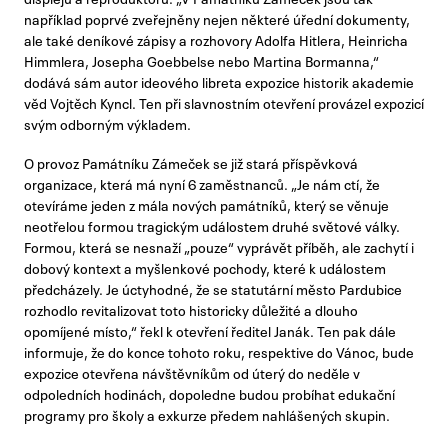
například poprvé zveřejněny nejen některé úřední dokumenty,
ale také deníkové zápisy a rozhovory Adolfa Hitlera, Heinricha
Himmlera, Josepha Goebbelse nebo Martina Bormanna,“
dodává sám autor ideového libreta expozice historik akademie
věd Vojtěch Kyncl. Ten při slavnostním otevření provázel expozicí
svým odborným výkladem.
O provoz Památníku Zámeček se již stará příspěvková
organizace, která má nyní 6 zaměstnanců. „Je nám ctí, že
otevíráme jeden z mála nových památníků, který se věnuje
neotřelou formou tragickým událostem druhé světové války.
Formou, která se nesnaží „pouze“ vyprávět příběh, ale zachytí i
dobový kontext a myšlenkové pochody, které k událostem
předcházely. Je úctyhodné, že se statutární město Pardubice
rozhodlo revitalizovat toto historicky důležité a dlouho
opomíjené místo,“ řekl k otevření ředitel Janák. Ten pak dále
informuje, že do konce tohoto roku, respektive do Vánoc, bude
expozice otevřena návštěvníkům od úterý do neděle v
odpoledních hodinách, dopoledne budou probíhat edukační
programy pro školy a exkurze předem nahlášených skupin.